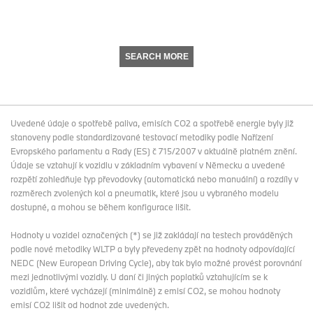
SEARCH MORE
Uvedené údaje o spotřebě paliva, emisích CO2 a spotřebě energie byly již
stanoveny podle standardizované testovací metodiky podle Nařízení
Evropského parlamentu a Rady (ES) č 715/2007 v aktuálně platném znění.
Údaje se vztahují k vozidlu v základním vybavení v Německu a uvedené
rozpětí zohledňuje typ převodovky (automatická nebo manuální) a rozdíly v
rozměrech zvolených kol a pneumatik, které jsou u vybraného modelu
dostupné, a mohou se během konfigurace lišit.
Hodnoty u vozidel označených (*) se již zakládají na testech prováděných
podle nové metodiky WLTP a byly převedeny zpět na hodnoty odpovídající
NEDC (New European Driving Cycle), aby tak bylo možné provést porovnání
mezi jednotlivými vozidly. U daní či jiných poplatků vztahujícím se k
vozidlům, které vycházejí (minimálně) z emisí CO2, se mohou hodnoty
emisí CO2 lišit od hodnot zde uvedených.