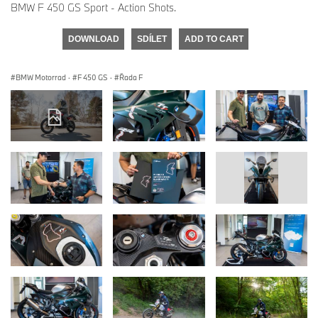
BMW F 450 GS Sport - Action Shots.
DOWNLOAD
SDÍLET
ADD TO CART
BMW Motorrad
·
F 450 GS
·
Řada F