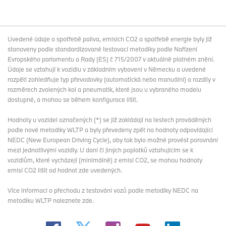
Uvedené údaje o spotřebě paliva, emisích CO2 a spotřebě energie byly již
stanoveny podle standardizované testovací metodiky podle Nařízení
Evropského parlamentu a Rady (ES) č 715/2007 v aktuálně platném znění.
Údaje se vztahují k vozidlu v základním vybavení v Německu a uvedené
rozpětí zohledňuje typ převodovky (automatická nebo manuální) a rozdíly v
rozměrech zvolených kol a pneumatik, které jsou u vybraného modelu
dostupné, a mohou se během konfigurace lišit.
Hodnoty u vozidel označených (*) se již zakládají na testech prováděných
podle nové metodiky WLTP a byly převedeny zpět na hodnoty odpovídající
NEDC (New European Driving Cycle), aby tak bylo možné provést porovnání
mezi jednotlivými vozidly. U daní či jiných poplatků vztahujícím se k
vozidlům, které vycházejí (minimálně) z emisí CO2, se mohou hodnoty
emisí CO2 lišit od hodnot zde uvedených.
Více informací o přechodu z testování vozů podle metodiky NEDC na
metodiku WLTP
naleznete zde
.