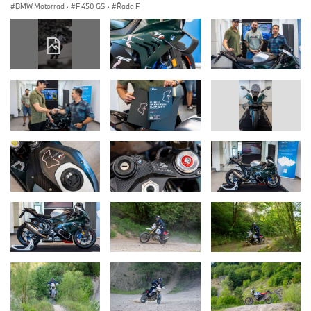
BMW Motorrad
·
F 450 GS
·
Řada F