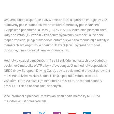
Uvedené údaje o spotřebě paliva, emisích CO2 a spotřebě energie byly již
stanoveny podle standardizované testovací metodiky podle Nařízení
Evropského parlamentu a Rady (ES) č 715/2007 v aktuálně platném znění.
Údaje se vztahují k vozidlu v základním vybavení v Německu a uvedené
rozpětí zohledňuje typ převodovky (automatická nebo manuální) a rozdíly v
rozměrech zvolených kol a pneumatik, které jsou u vybraného modelu
dostupné, a mohou se během konfigurace lišit.
Hodnoty u vozidel označených (*) se již zakládají na testech prováděných
podle nové metodiky WLTP a byly převedeny zpět na hodnoty odpovídající
NEDC (New European Driving Cycle), aby tak bylo možné provést porovnání
mezi jednotlivými vozidly. U daní či jiných poplatků vztahujícím se k
vozidlům, které vycházejí (minimálně) z emisí CO2, se mohou hodnoty
emisí CO2 lišit od hodnot zde uvedených.
Více informací o přechodu z testování vozů podle metodiky NEDC na
metodiku WLTP
naleznete zde
.