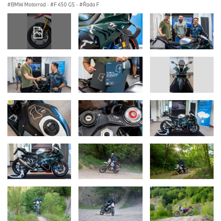
BMW Motorrad
·
F 450 GS
·
Řada F