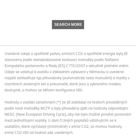
SEARCH MORE
Uvedené údaje o spotřebě paliva, emisích CO2 a spotřebě energie byly již
stanoveny podle standardizované testovací metodiky podle Nařízení
Evropského parlamentu a Rady (ES) č 715/2007 v aktuálně platném znění.
Údaje se vztahují k vozidlu v základním vybavení v Německu a uvedené
rozpětí zohledňuje typ převodovky (automatická nebo manuální) a rozdíly v
rozměrech zvolených kol a pneumatik, které jsou u vybraného modelu
dostupné, a mohou se během konfigurace lišit.
Hodnoty u vozidel označených (*) se již zakládají na testech prováděných
podle nové metodiky WLTP a byly převedeny zpět na hodnoty odpovídající
NEDC (New European Driving Cycle), aby tak bylo možné provést porovnání
mezi jednotlivými vozidly. U daní či jiných poplatků vztahujícím se k
vozidlům, které vycházejí (minimálně) z emisí CO2, se mohou hodnoty
emisí CO2 lišit od hodnot zde uvedených.