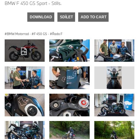
BMW F 450 GS Sport - Stills.
DOWNLOAD
SDÍLET
ADD TO CART
BMW Motorrad
·
F 450 GS
·
Řada F