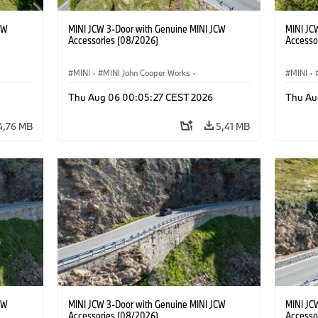
CW
MINI JCW 3-Door with Genuine MINI JCW
MINI JC
Accessories (08/2026)
Accesso
MINI
·
MINI John Cooper Works
·
MINI
·
John Cooper Works
·
John C
Thu Aug 06 00:05:27 CEST 2026
Thu Au
Doplňky na přání, příslušenství
Doplňky
4,76 MB
5,41 MB
CW
MINI JCW 3-Door with Genuine MINI JCW
MINI JC
Accessories (08/2026)
Accesso