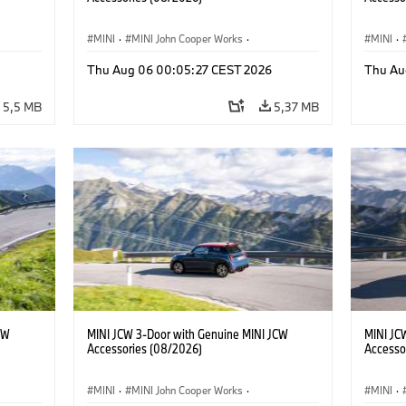
MINI
·
MINI John Cooper Works
·
MINI
·
John Cooper Works
·
John C
Thu Aug 06 00:05:27 CEST 2026
Thu Au
Doplňky na přání, příslušenství
Doplňky
5,5 MB
5,37 MB
CW
MINI JCW 3-Door with Genuine MINI JCW
MINI JC
Accessories (08/2026)
Accesso
MINI
·
MINI John Cooper Works
·
MINI
·