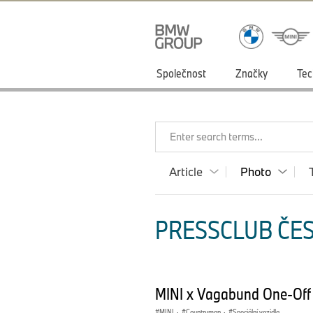
Společnost
Značky
Tec
Enter search terms...
Article
Photo
PRESSCLUB ČES
MINI x Vagabund One-Off 
MINI
·
Countryman
·
Speciální vozidla