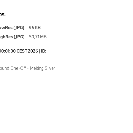
S.
owRes (JPG)
96 KB
ighRes (JPG)
50,71 MB
00:01:00 CEST 2026 | ID:
bund One-Off - Melting Silver