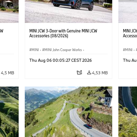
CW
MINI JCW 3-Door with Genuine MINI JCW
MINI JC
Accessories (08/2026)
Accesso
MINI
·
MINI John Cooper Works
·
MINI
·
John Cooper Works
·
John C
Thu Aug 06 00:05:27 CEST 2026
Thu Au
Doplňky na přání, příslušenství
Doplňky
4,5 MB
4,53 MB