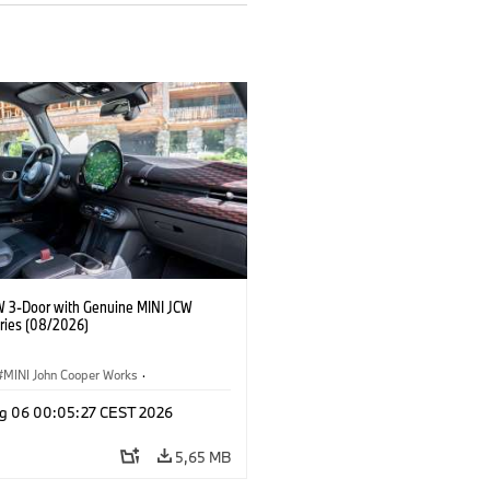
W 3-Door with Genuine MINI JCW
ries (08/2026)
MINI John Cooper Works
·
ooper Works
·
g 06 00:05:27 CEST 2026
 na přání, příslušenství
5,65 MB