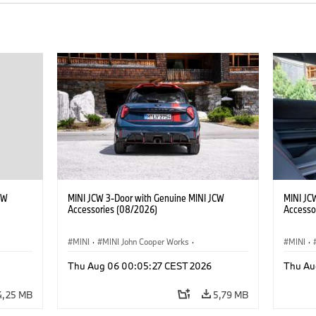
CW
MINI JCW 3-Door with Genuine MINI JCW
MINI JC
Accessories (08/2026)
Accesso
MINI
·
MINI John Cooper Works
·
MINI
·
John Cooper Works
·
John C
Thu Aug 06 00:05:27 CEST 2026
Thu Au
Doplňky na přání, příslušenství
Doplňky
4,25 MB
5,79 MB