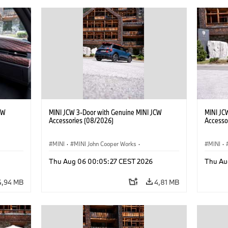
CW
MINI JCW 3-Door with Genuine MINI JCW
MINI JC
Accessories (08/2026)
Accesso
MINI
·
MINI John Cooper Works
·
MINI
·
John Cooper Works
·
John C
Thu Aug 06 00:05:27 CEST 2026
Thu Au
Doplňky na přání, příslušenství
Doplňky
4,94 MB
4,81 MB