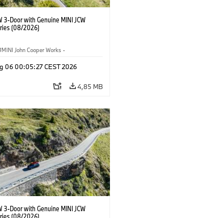
W 3-Door with Genuine MINI JCW
ries (08/2026)
MINI John Cooper Works
·
ooper Works
·
g 06 00:05:27 CEST 2026
 na přání, příslušenství
4,85 MB
W 3-Door with Genuine MINI JCW
ries (08/2026)