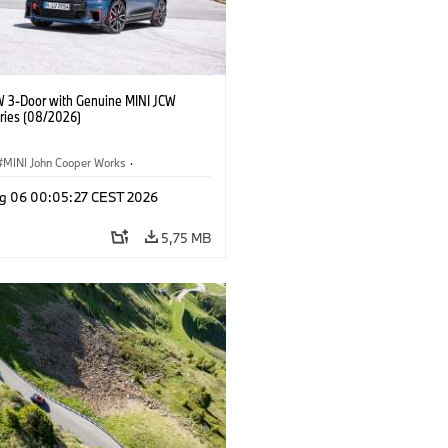
W 3-Door with Genuine MINI JCW
ries (08/2026)
MINI John Cooper Works
·
ooper Works
·
g 06 00:05:27 CEST 2026
 na přání, příslušenství
5,75 MB