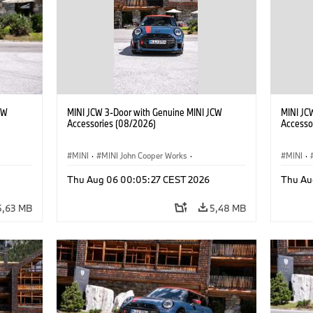
CW
MINI JCW 3-Door with Genuine MINI JCW
MINI JC
Accessories (08/2026)
Accesso
MINI
·
MINI John Cooper Works
·
MINI
·
John Cooper Works
·
John C
Thu Aug 06 00:05:27 CEST 2026
Thu Au
Doplňky na přání, příslušenství
Doplňky
5,63 MB
5,48 MB