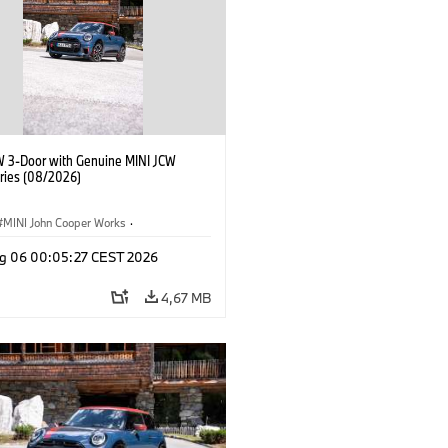
W 3-Door with Genuine MINI JCW
ries (08/2026)
MINI John Cooper Works
·
ooper Works
·
g 06 00:05:27 CEST 2026
 na přání, příslušenství
4,67 MB