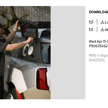
DOWNLOAD
L
H
Wed Apr 15 
P90635462
MINI x Vaga
(04/2026).