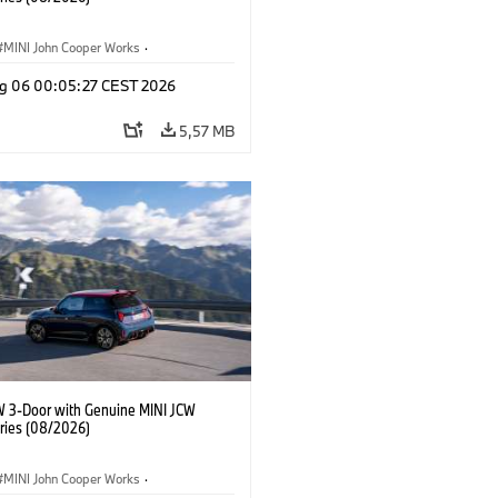
MINI John Cooper Works
·
ooper Works
·
g 06 00:05:27 CEST 2026
 na přání, příslušenství
5,57 MB
W 3-Door with Genuine MINI JCW
ries (08/2026)
MINI John Cooper Works
·