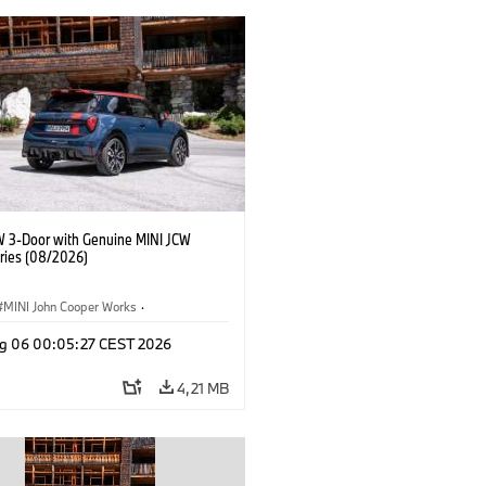
W 3-Door with Genuine MINI JCW
ries (08/2026)
MINI John Cooper Works
·
ooper Works
·
g 06 00:05:27 CEST 2026
 na přání, příslušenství
4,21 MB