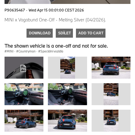
P90635467
·
Wed Apr 15 00:01:00 CEST 2026
MINI x Vagabund One-Off - Melting Silver (04/2026).
DOWNLOAD
SDÍLET
ADD TO CART
The shown vehicle is a one-off and not for sale.
MINI
·
Countryman
·
Speciální vozidla