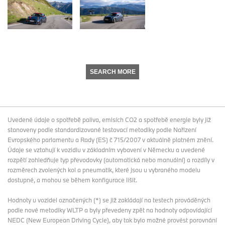
SEARCH MORE
Uvedené údaje o spotřebě paliva, emisích CO2 a spotřebě energie byly již
stanoveny podle standardizované testovací metodiky podle Nařízení
Evropského parlamentu a Rady (ES) č 715/2007 v aktuálně platném znění.
Údaje se vztahují k vozidlu v základním vybavení v Německu a uvedené
rozpětí zohledňuje typ převodovky (automatická nebo manuální) a rozdíly v
rozměrech zvolených kol a pneumatik, které jsou u vybraného modelu
dostupné, a mohou se během konfigurace lišit.
Hodnoty u vozidel označených (*) se již zakládají na testech prováděných
podle nové metodiky WLTP a byly převedeny zpět na hodnoty odpovídající
NEDC (New European Driving Cycle), aby tak bylo možné provést porovnání