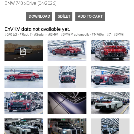
BMW 740 xDrive (04/2026)
DOWNLOAD
SDÍLET
ADD TO CART
EnVKV data not available yet.
G70 LCI
·
Řada 7
·
Sedan
·
BMW
·
BMW M automobily
·
M760e
·
i7
·
BMW i