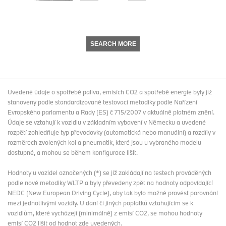
SEARCH MORE
Uvedené údaje o spotřebě paliva, emisích CO2 a spotřebě energie byly již
stanoveny podle standardizované testovací metodiky podle Nařízení
Evropského parlamentu a Rady (ES) č 715/2007 v aktuálně platném znění.
Údaje se vztahují k vozidlu v základním vybavení v Německu a uvedené
rozpětí zohledňuje typ převodovky (automatická nebo manuální) a rozdíly v
rozměrech zvolených kol a pneumatik, které jsou u vybraného modelu
dostupné, a mohou se během konfigurace lišit.
Hodnoty u vozidel označených (*) se již zakládají na testech prováděných
podle nové metodiky WLTP a byly převedeny zpět na hodnoty odpovídající
NEDC (New European Driving Cycle), aby tak bylo možné provést porovnání
mezi jednotlivými vozidly. U daní či jiných poplatků vztahujícím se k
vozidlům, které vycházejí (minimálně) z emisí CO2, se mohou hodnoty
emisí CO2 lišit od hodnot zde uvedených.