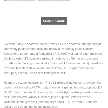
SEARCH MORE
Uvedené údaje o spotřebě paliva, emisích CO2 a spotřebě energie byly již
stanoveny podle standardizované testovací metodiky podle Nařízení
Evropského parlamentu a Rady (ES) č 715/2007 v aktuálně platném znění.
Údaje se vztahují k vozidlu v základním vybavení v Německu a uvedené
rozpětí zohledňuje typ převodovky (automatická nebo manuální) a rozdíly v
rozměrech zvolených kol a pneumatik, které jsou u vybraného modelu
dostupné, a mohou se během konfigurace lišit.
Hodnoty u vozidel označených (*) se již zakládají na testech prováděných
podle nové metodiky WLTP a byly převedeny zpět na hodnoty odpovídající
NEDC (New European Driving Cycle), aby tak bylo možné provést porovnání
mezi jednotlivými vozidly. U daní či jiných poplatků vztahujícím se k
vozidlům, které vycházejí (minimálně) z emisí CO2, se mohou hodnoty
emisí CO2 lišit od hodnot zde uvedených.