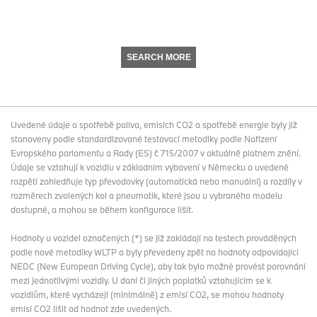
SEARCH MORE
Uvedené údaje o spotřebě paliva, emisích CO2 a spotřebě energie byly již
stanoveny podle standardizované testovací metodiky podle Nařízení
Evropského parlamentu a Rady (ES) č 715/2007 v aktuálně platném znění.
Údaje se vztahují k vozidlu v základním vybavení v Německu a uvedené
rozpětí zohledňuje typ převodovky (automatická nebo manuální) a rozdíly v
rozměrech zvolených kol a pneumatik, které jsou u vybraného modelu
dostupné, a mohou se během konfigurace lišit.
Hodnoty u vozidel označených (*) se již zakládají na testech prováděných
podle nové metodiky WLTP a byly převedeny zpět na hodnoty odpovídající
NEDC (New European Driving Cycle), aby tak bylo možné provést porovnání
mezi jednotlivými vozidly. U daní či jiných poplatků vztahujícím se k
vozidlům, které vycházejí (minimálně) z emisí CO2, se mohou hodnoty
emisí CO2 lišit od hodnot zde uvedených.