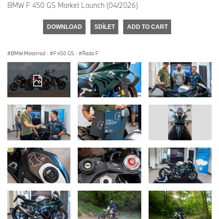
BMW F 450 GS Market Launch (04/2026)
DOWNLOAD
SDÍLET
ADD TO CART
BMW Motorrad
·
F 450 GS
·
Řada F