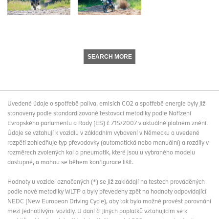
SEARCH MORE
Uvedené údaje o spotřebě paliva, emisích CO2 a spotřebě energie byly již
stanoveny podle standardizované testovací metodiky podle Nařízení
Evropského parlamentu a Rady (ES) č 715/2007 v aktuálně platném znění.
Údaje se vztahují k vozidlu v základním vybavení v Německu a uvedené
rozpětí zohledňuje typ převodovky (automatická nebo manuální) a rozdíly v
rozměrech zvolených kol a pneumatik, které jsou u vybraného modelu
dostupné, a mohou se během konfigurace lišit.
Hodnoty u vozidel označených (*) se již zakládají na testech prováděných
podle nové metodiky WLTP a byly převedeny zpět na hodnoty odpovídající
NEDC (New European Driving Cycle), aby tak bylo možné provést porovnání
mezi jednotlivými vozidly. U daní či jiných poplatků vztahujícím se k