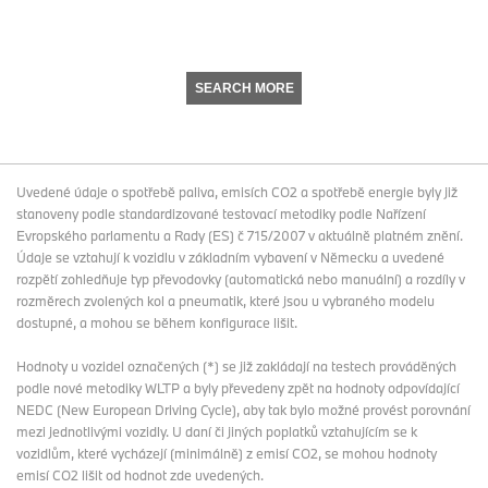
SEARCH MORE
Uvedené údaje o spotřebě paliva, emisích CO2 a spotřebě energie byly již
stanoveny podle standardizované testovací metodiky podle Nařízení
Evropského parlamentu a Rady (ES) č 715/2007 v aktuálně platném znění.
Údaje se vztahují k vozidlu v základním vybavení v Německu a uvedené
rozpětí zohledňuje typ převodovky (automatická nebo manuální) a rozdíly v
rozměrech zvolených kol a pneumatik, které jsou u vybraného modelu
dostupné, a mohou se během konfigurace lišit.
Hodnoty u vozidel označených (*) se již zakládají na testech prováděných
podle nové metodiky WLTP a byly převedeny zpět na hodnoty odpovídající
NEDC (New European Driving Cycle), aby tak bylo možné provést porovnání
mezi jednotlivými vozidly. U daní či jiných poplatků vztahujícím se k
vozidlům, které vycházejí (minimálně) z emisí CO2, se mohou hodnoty
emisí CO2 lišit od hodnot zde uvedených.