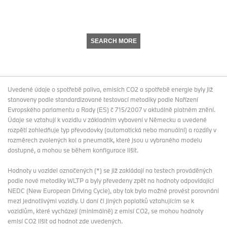
SEARCH MORE
Uvedené údaje o spotřebě paliva, emisích CO2 a spotřebě energie byly již
stanoveny podle standardizované testovací metodiky podle Nařízení
Evropského parlamentu a Rady (ES) č 715/2007 v aktuálně platném znění.
Údaje se vztahují k vozidlu v základním vybavení v Německu a uvedené
rozpětí zohledňuje typ převodovky (automatická nebo manuální) a rozdíly v
rozměrech zvolených kol a pneumatik, které jsou u vybraného modelu
dostupné, a mohou se během konfigurace lišit.
Hodnoty u vozidel označených (*) se již zakládají na testech prováděných
podle nové metodiky WLTP a byly převedeny zpět na hodnoty odpovídající
NEDC (New European Driving Cycle), aby tak bylo možné provést porovnání
mezi jednotlivými vozidly. U daní či jiných poplatků vztahujícím se k
vozidlům, které vycházejí (minimálně) z emisí CO2, se mohou hodnoty
emisí CO2 lišit od hodnot zde uvedených.