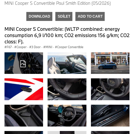
MINI Cooper S Convertible Paul Smith Edition (05/2026)
DOWNLOAD
SDÍLET
ADD TO CART
MINI Cooper S Convertible: (WLTP combined: energy
consumption 6,9 l/100 km; CO2 emissions 156 g/km; CO2
class: F).
F67
·
Cooper
·
3 Door
·
MINI
·
Cooper Convertible