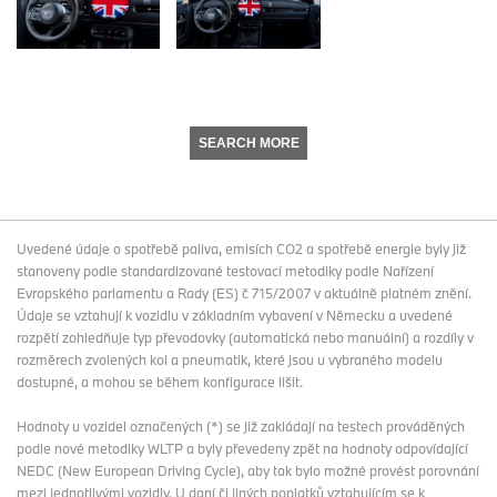
SEARCH MORE
Uvedené údaje o spotřebě paliva, emisích CO2 a spotřebě energie byly již
stanoveny podle standardizované testovací metodiky podle Nařízení
Evropského parlamentu a Rady (ES) č 715/2007 v aktuálně platném znění.
Údaje se vztahují k vozidlu v základním vybavení v Německu a uvedené
rozpětí zohledňuje typ převodovky (automatická nebo manuální) a rozdíly v
rozměrech zvolených kol a pneumatik, které jsou u vybraného modelu
dostupné, a mohou se během konfigurace lišit.
Hodnoty u vozidel označených (*) se již zakládají na testech prováděných
podle nové metodiky WLTP a byly převedeny zpět na hodnoty odpovídající
NEDC (New European Driving Cycle), aby tak bylo možné provést porovnání
mezi jednotlivými vozidly. U daní či jiných poplatků vztahujícím se k