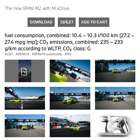
The new BMW M2 with M xDrive.
DOWNLOAD
SDÍLET
ADD TO CART
fuel consumption, combined: 10.4 – 10.3 l/100 km [27.2 –
27.4 mpg imp]; CO₂ emissions, combined: 235 – 233
g/km according to WLTP, CO₂ class: G
G87
·
BMW M
·
BMW M automobily
·
M2