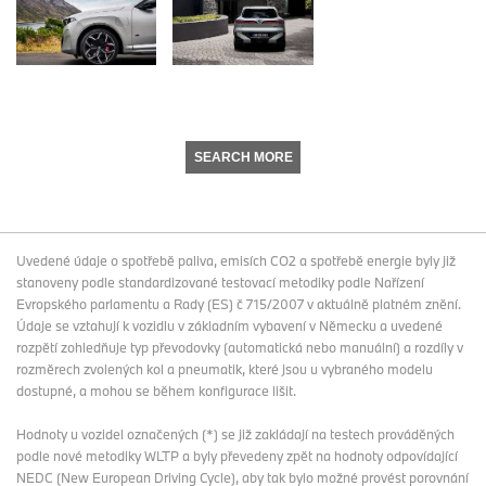
SEARCH MORE
Uvedené údaje o spotřebě paliva, emisích CO2 a spotřebě energie byly již
stanoveny podle standardizované testovací metodiky podle Nařízení
Evropského parlamentu a Rady (ES) č 715/2007 v aktuálně platném znění.
Údaje se vztahují k vozidlu v základním vybavení v Německu a uvedené
rozpětí zohledňuje typ převodovky (automatická nebo manuální) a rozdíly v
rozměrech zvolených kol a pneumatik, které jsou u vybraného modelu
dostupné, a mohou se během konfigurace lišit.
Hodnoty u vozidel označených (*) se již zakládají na testech prováděných
podle nové metodiky WLTP a byly převedeny zpět na hodnoty odpovídající
NEDC (New European Driving Cycle), aby tak bylo možné provést porovnání