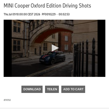
MINI Cooper Oxford Edition Driving Shots
Thu Jul 09 10:00:00 CEST 2026
PF0010229
·
00:02:53
0
seconds
of
DOWNLOAD
TEILEN
ADD TO CART
0
seconds
MINI