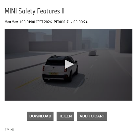
MINI Safety Features II
Mon May 11 00:01:00 CEST 2026
PF0010171
·
00:00:24
0
seconds
of
DOWNLOAD
TEILEN
ADD TO CART
0
seconds
MINI