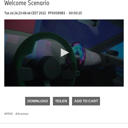
Welcome Scenario
Tue Jul 26 23:48:46 CEST 2022
PF0008983
·
00:00:25
0
seconds
of
DOWNLOAD
TEILEN
ADD TO CART
0
seconds
MINI
·
Aceman