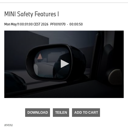
MINI Safety Features I
Mon May 11 00:01:00 CEST 2026
PF0010170
·
00:00:50
0
seconds
of
DOWNLOAD
TEILEN
ADD TO CART
0
seconds
MINI