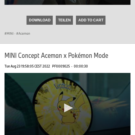
0
seconds
of
DOWNLOAD
TEILEN
ADD TO CART
0
seconds
MINI
·
Aceman
MINI Concept Aceman x Pokémon Mode
Tue Aug 23 19:58:05 CEST 2022
PF0009025
·
00:00:30