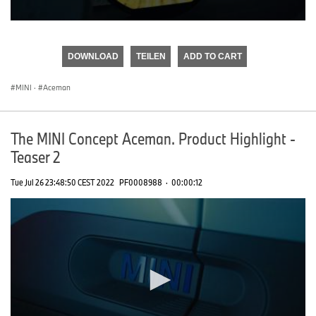
0
seconds
of
DOWNLOAD
TEILEN
ADD TO CART
0
seconds
MINI
·
Aceman
The MINI Concept Aceman. Product Highlight -
Teaser 2
Tue Jul 26 23:48:50 CEST 2022
PF0008988
·
00:00:12