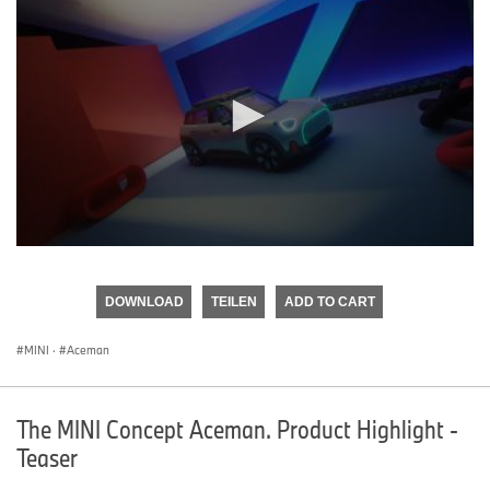
0
seconds
of
DOWNLOAD
TEILEN
ADD TO CART
0
seconds
MINI
·
Aceman
The MINI Concept Aceman. Product Highlight -
Teaser