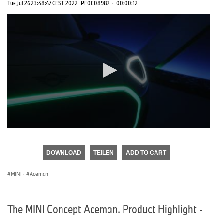
Tue Jul 26 23:48:47 CEST 2022
PF0008982
·
00:00:12
0
seconds
of
DOWNLOAD
TEILEN
ADD TO CART
0
seconds
MINI
·
Aceman
The MINI Concept Aceman. Product Highlight -