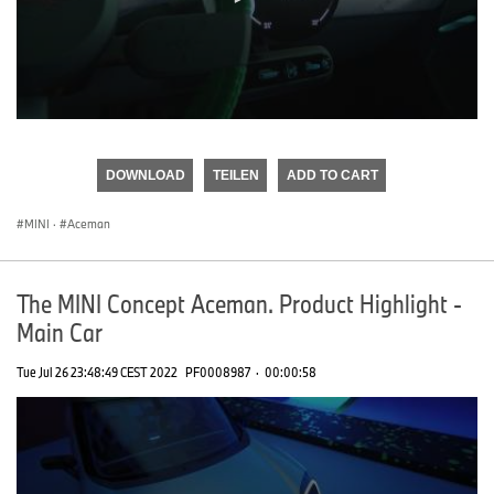
0
seconds
of
DOWNLOAD
TEILEN
ADD TO CART
0
seconds
MINI
·
Aceman
The MINI Concept Aceman. Product Highlight -
Main Car
Tue Jul 26 23:48:49 CEST 2022
PF0008987
·
00:00:58