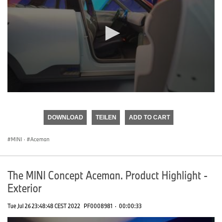
0
seconds
of
DOWNLOAD
TEILEN
ADD TO CART
0
seconds
MINI
·
Aceman
The MINI Concept Aceman. Product Highlight -
Exterior
Tue Jul 26 23:48:48 CEST 2022
PF0008981
·
00:00:33