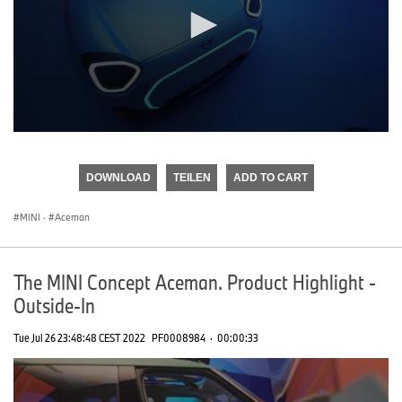
0
seconds
of
DOWNLOAD
TEILEN
ADD TO CART
0
seconds
MINI
·
Aceman
The MINI Concept Aceman. Product Highlight -
Outside-In
Tue Jul 26 23:48:48 CEST 2022
PF0008984
·
00:00:33