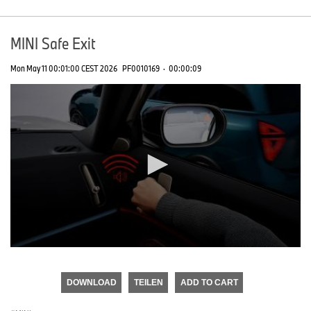
MINI Safe Exit
Mon May 11 00:01:00 CEST 2026
PF0010169
·
00:00:09
0
seconds
of
DOWNLOAD
TEILEN
ADD TO CART
0
seconds