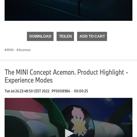
0
seconds
of
DOWNLOAD
TEILEN
ADD TO CART
0
seconds
MINI
·
Aceman
The MINI Concept Aceman. Product Highlight -
Experience Modes
Tue Jul 26 23:48:50 CEST 2022
PF0008986
·
00:00:25