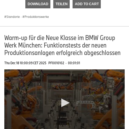
of
DOWNLOAD
TEILEN
ADD TO CART
0
seconds
Standorte
·
Produktionswerke
Warm-up für die Neue Klasse im BMW Group
Werk München: Funktionstests der neuen
Produktionsanlagen erfolgreich abgeschlossen
Thu Dec 18 10:00:09 CET 2025
PF0010102
·
00:01:01