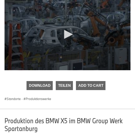
0
seconds
of
DOWNLOAD
TEILEN
ADD TO CART
0
seconds
Standorte
·
Produktionswerke
Produktion des BMW X5 im BMW Group Werk
Spartanburg