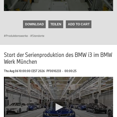
0
seconds
of
DOWNLOAD
TEILEN
ADD TO CART
0
seconds
Produktionswerke
·
Standorte
Start der Serienproduktion des BMW i3 im BMW
Werk München
Thu Aug 06 10:00:00 CEST 2026
PF0010233
·
00:00:25