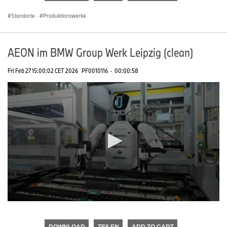
seconds
Standorte
·
Produktionswerke
AEON im BMW Group Werk Leipzig (clean)
Fri Feb 27 15:00:02 CET 2026
PF0010116
·
00:00:58
0
seconds
of