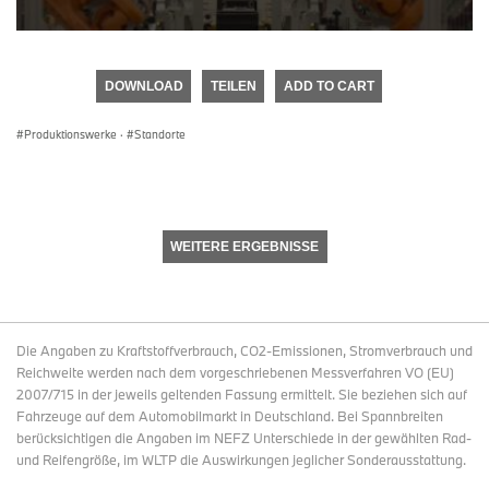
0
seconds
of
DOWNLOAD
TEILEN
ADD TO CART
0
seconds
Produktionswerke
·
Standorte
WEITERE ERGEBNISSE
Die Angaben zu Kraftstoffverbrauch, CO2-Emissionen, Stromverbrauch und
Reichweite werden nach dem vorgeschriebenen Messverfahren VO (EU)
2007/715 in der jeweils geltenden Fassung ermittelt. Sie beziehen sich auf
Fahrzeuge auf dem Automobilmarkt in Deutschland. Bei Spannbreiten
berücksichtigen die Angaben im NEFZ Unterschiede in der gewählten Rad-
und Reifengröße, im WLTP die Auswirkungen jeglicher Sonderausstattung.