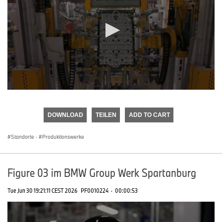
0
seconds
of
DOWNLOAD
TEILEN
ADD TO CART
0
seconds
Standorte
·
Produktionswerke
Figure 03 im BMW Group Werk Spartanburg
Tue Jun 30 19:21:11 CEST 2026
PF0010224
·
00:00:53