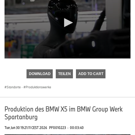
0
seconds
of
DOWNLOAD
TEILEN
ADD TO CART
0
seconds
Standorte
·
Produktionswerke
Produktion des BMW X5 im BMW Group Werk
Spartanburg
Tue Jun 30 19:21:11 CEST 2026
PF0010223
·
00:03:40