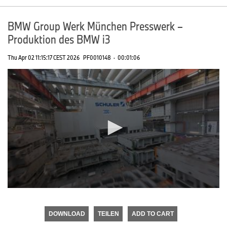
BMW Group Werk München Presswerk –
Produktion des BMW i3
Thu Apr 02 11:15:17 CEST 2026
PF0010148
·
00:01:06
0
seconds
of
DOWNLOAD
TEILEN
ADD TO CART
0
seconds