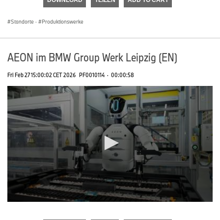
DOWNLOAD
TEILEN
ADD TO CART
0
seconds
Standorte
·
Produktionswerke
AEON im BMW Group Werk Leipzig (EN)
Fri Feb 27 15:00:02 CET 2026
PF0010114
·
00:00:58
0
seconds