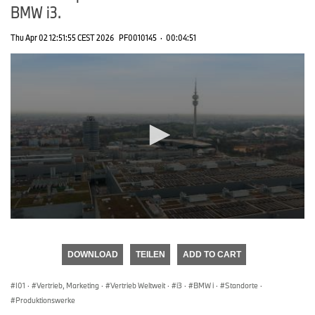
BMW i3.
Thu Apr 02 12:51:55 CEST 2026
PF0010145
·
00:04:51
0
seconds
of
DOWNLOAD
TEILEN
ADD TO CART
0
seconds
I01
·
Vertrieb, Marketing
·
Vertrieb Weltweit
·
i3
·
BMW i
·
Standorte
·
Produktionswerke