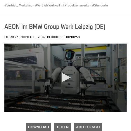
Vertrieb, Marketing
·
Vertrieb Weltweit
·
Produktionswerke
·
Standorte
AEON im BMW Group Werk Leipzig (DE)
Fri Feb 27 15:00:03 CET 2026
PF0010115
·
00:00:58
0
seconds
of
DOWNLOAD
TEILEN
ADD TO CART
0