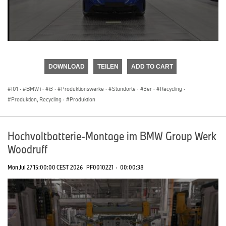
0
seconds
of
DOWNLOAD
TEILEN
ADD TO CART
0
seconds
I01
·
BMW i
·
i3
·
Produktionswerke
·
Standorte
·
3er
·
Recycling
·
Produktion, Recycling
·
Produktion
Hochvoltbatterie-Montage im BMW Group Werk
Woodruff
Mon Jul 27 15:00:00 CEST 2026
PF0010221
·
00:00:38