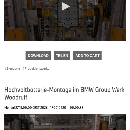
0
seconds
of
DOWNLOAD
TEILEN
ADD TO CART
0
seconds
Standorte
·
Produktionswerke
Hochvoltbatterie-Montage im BMW Group Werk
Woodruff
Mon Jul 27 15:00:00 CEST 2026
PF0010220
·
00:00:38