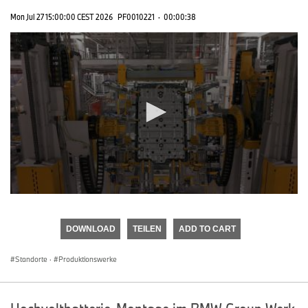
Mon Jul 27 15:00:00 CEST 2026
PF0010221
·
00:00:38
0
seconds
of
DOWNLOAD
TEILEN
ADD TO CART
0
seconds
Standorte
·
Produktionswerke