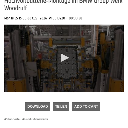
Hochvoltbatterie-Montage im BMW Group Werk
Woodruff
Mon Jul 27 15:00:00 CEST 2026
PF0010220
·
00:00:38
0
seconds
of
DOWNLOAD
TEILEN
ADD TO CART
0
seconds
Standorte
·
Produktionswerke