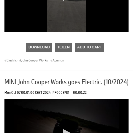
0
seconds
of
DOWNLOAD
TEILEN
ADD TO CART
0
seconds
Electric
·
John Cooper Works
·
Aceman
MINI John Cooper Works goes Electric. (10/2024)
Mon Oct 07 00:01:00 CEST 2024
PF0009781
·
00:00:22