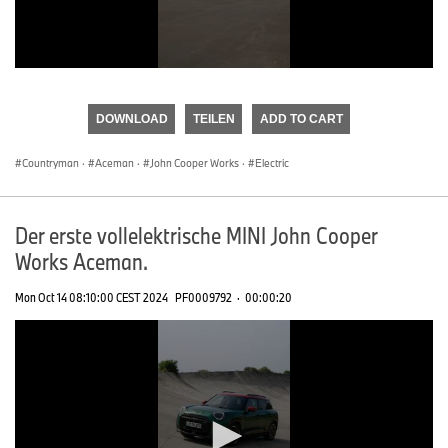
0
seconds
of
DOWNLOAD
TEILEN
ADD TO CART
0
seconds
Countryman
·
Aceman
·
John Cooper Works
·
Electric
Der erste vollelektrische MINI John Cooper
Works Aceman.
Mon Oct 14 08:10:00 CEST 2024
PF0009792
·
00:00:20