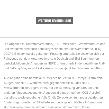
WEITERE ERGEBNISSE
Die Angaben zu Kraftstoffverbrauch, CO2-Emissionen, Stromverbrauch und
Reichweite werden nach dem vorgeschriebenen Messverfahren VO (EU)
2007/715 in der jeweils geltenden Fassung ermittelt. Sie beziehen sich auf
Fahrzeuge auf dem Automobilmarkt in Deutschland. Bei Spannbreiten
berücksichtigen die Angaben im NEFZ Unterschiede in der gewählten Rad-
und Reifengröße, im WLTP die Auswirkungen jeglicher Sonderausstattung.
Alle Angaben sind bereits auf Basis des neuen WLTP-Testzyklus ermittelt.
Aufgeführte NEFZ-Werte wurden gegebenenfalls auf das NEFZ-
Messverfahren zurückgerechnet. Für die Bemessung von Steuern und
anderen fahrzeugbezogenen Abgaben, die (auch) auf den CO2-Ausstoß
abstellen, sowie gegebenenfalls für die Zwecke von fahrzeugspezifischen
Förderungen werden WLTP-Werte zugrunde gelegt. Weitere Informationen
sind hier www.bmw.de/wltp und hier www.dat.de/co2/ zu finden.