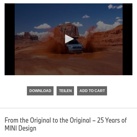
0
seconds
of
DOWNLOAD
TEILEN
ADD TO CART
0
seconds
From the Original to the Original – 25 Years of
MINI Design