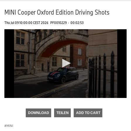
MINI Cooper Oxford Edition Driving Shots
Thu Jul 09 10:00:00 CEST 2026
PF0010229
·
00:02:53
0
seconds
of
DOWNLOAD
TEILEN
ADD TO CART
0
seconds
MINI