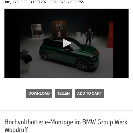
Tue Jul 28 18:00:04 CEST 2026
PF0010231
·
00:05:55
0
seconds
of
DOWNLOAD
TEILEN
ADD TO CART
0
seconds
Hochvoltbatterie-Montage im BMW Group Werk
Woodruff