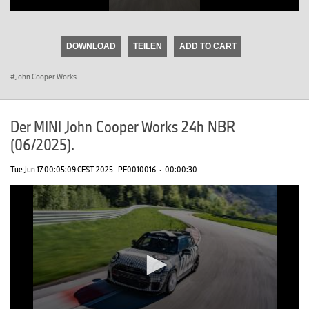
0
seconds
of
DOWNLOAD
TEILEN
ADD TO CART
0
seconds
John Cooper Works
Der MINI John Cooper Works 24h NBR
(06/2025).
Tue Jun 17 00:05:09 CEST 2025
PF0010016
·
00:00:30