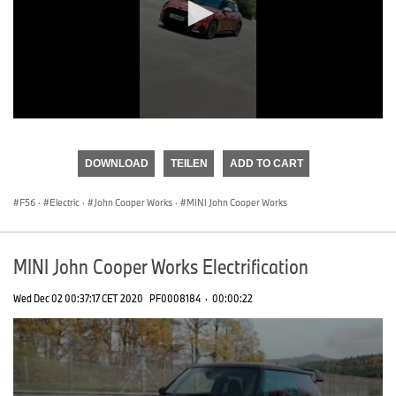
0
seconds
of
DOWNLOAD
TEILEN
ADD TO CART
0
seconds
F56
·
Electric
·
John Cooper Works
·
MINI John Cooper Works
MINI John Cooper Works Electrification
Wed Dec 02 00:37:17 CET 2020
PF0008184
·
00:00:22