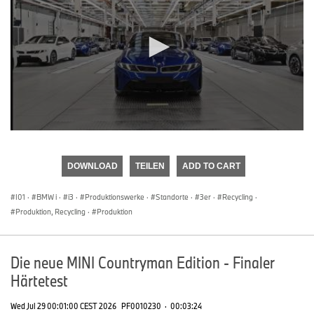
0
seconds
of
DOWNLOAD
TEILEN
ADD TO CART
0
seconds
I01
·
BMW i
·
i3
·
Produktionswerke
·
Standorte
·
3er
·
Recycling
·
Produktion, Recycling
·
Produktion
Die neue MINI Countryman Edition - Finaler
Härtetest
Wed Jul 29 00:01:00 CEST 2026
PF0010230
·
00:03:24