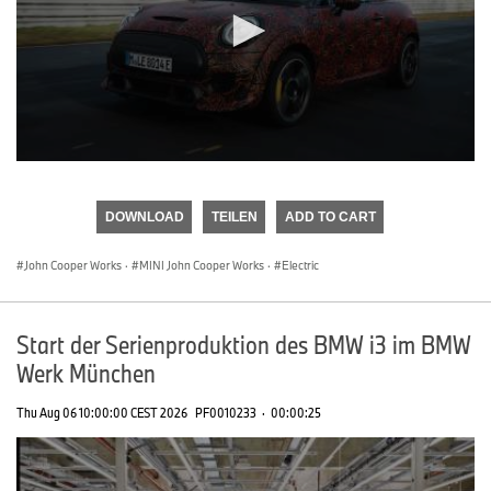
0
seconds
of
DOWNLOAD
TEILEN
ADD TO CART
0
seconds
John Cooper Works
·
MINI John Cooper Works
·
Electric
Start der Serienproduktion des BMW i3 im BMW
Werk München
Thu Aug 06 10:00:00 CEST 2026
PF0010233
·
00:00:25