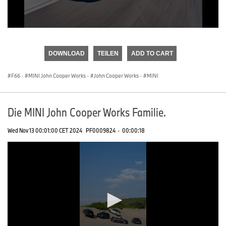
0
seconds
of
DOWNLOAD
TEILEN
ADD TO CART
0
seconds
F66
·
MINI John Cooper Works
·
John Cooper Works
·
MINI
Die MINI John Cooper Works Familie.
Wed Nov 13 00:01:00 CET 2024
PF0009824
·
00:00:18