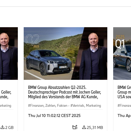
BMW Group Absatzzahlen Q2-2025.
BMW Gr
Goller,
Deutschsprachiger Podcast mit Jochen Goller,
Group m
unde,
Mitglied des Vorstands der BMW AG Kunde,
USA sow
Marken, Vertrieb.
Absatzp
arketing
Finanzen, Zahlen, Fakten
·
Vertrieb, Marketing
Finanze
d
·
Vorstand
·
Unternehmen
Vorsta
Thu Jul 10 11:02:12 CEST 2025
Thu Ap
2 GB
25,31 MB