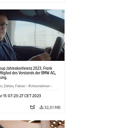
up Jahreskonferenz 2023. Frank
Mitglied des Vorstands der BMW AG,
lung.
n, Zahlen, Fakten
·
Unternehmen
·
altungen
·
Menschen
·
Vorstand
r 15 07:23:27 CET 2023
32,01 MB