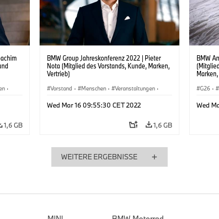
oachim
BMW Group Jahreskonferenz 2022 | Pieter
BMW Ann
 und
Nota (Mitglied des Vorstands, Kunde, Marken,
(Mitgli
Vertrieb)
Marken, 
en
·
Vorstand
·
Menschen
·
Veranstaltungen
·
G26
·
Unternehmen
·
Vorst
Wed Mar 16 09:55:30 CET 2022
Wed Ma
1,6 GB
1,6 GB
WEITERE ERGEBNISSE
MINI
BMW Motorrad