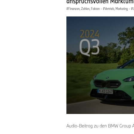
anspruchsvollen Marktumfe
Finanzen, Zahlen, Fakten
·
Vertrieb, Marketing
·
0
seconds
of
Audio-Beitrag zu den BMW Group 
0