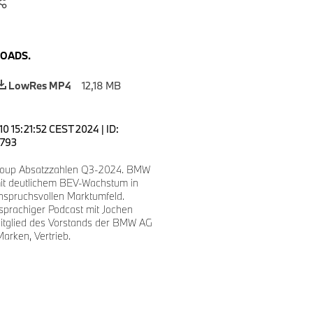
OADS.
LowRes MP4
12,18 MB
 10 15:21:52 CEST 2024
|
ID:
793
up Absatzzahlen Q3-2024. BMW
it deutlichem BEV-Wachstum in
nspruchsvollen Marktumfeld.
sprachiger Podcast mit Jochen
Mitglied des Vorstands der BMW AG
arken, Vertrieb.