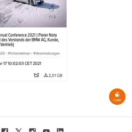
ual Conference 2021 | Pieter Nota
ed des Vorstands der BMW AG, Kunde,
Vertrieb)
i20
·
Unternehmen
·
Veranstaltungen
and
·
Menschen
·
i4
·
BMW i
·
iX
r 17 10:02:03 CET 2021
2,01 GB
Login