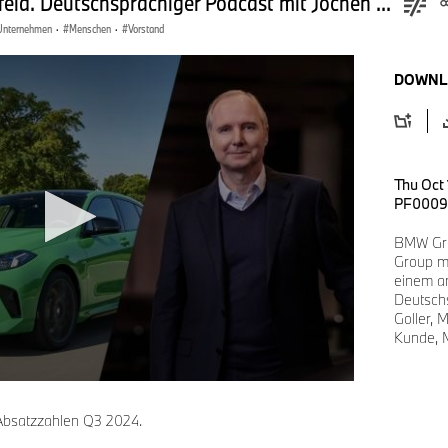
ld. Deutschsprachiger Podcast mit Jochen ...
Unternehmen
·
Menschen
·
Vorstand
DOWNL
Thu Oct
PF0009
BMW Gro
Group m
einem a
Deutsch
Goller, 
Kunde, M
Absatzzahlen Q3 2024.