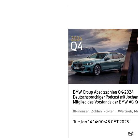
seconds
Volume
90%
BMW Group Absatzzahlen Q4-2024.
Deutschsprachiger Podcast mit Jochen 
Mitglied des Vorstands der BMW AG K
Marken, Vertrieb.
Finanzen, Zahlen, Fakten
·
Vertrieb, M
·
Unternehmen
·
Menschen
·
Vorstan
Tue Jan 14 14:00:46 CET 2025