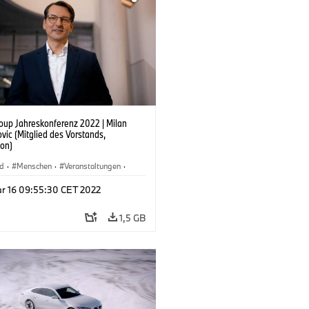
up Jahreskonferenz 2022 | Milan
vic (Mitglied des Vorstands,
ion)
nd
·
Menschen
·
Veranstaltungen
·
ehmen
r 16 09:55:30 CET 2022
1,5 GB