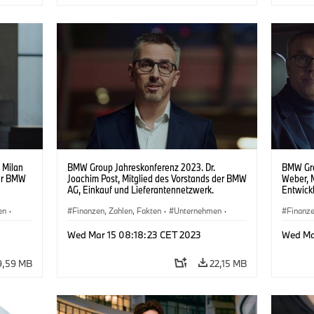
 Milan
BMW Group Jahreskonferenz 2023. Dr.
BMW Gro
der BMW
Joachim Post, Mitglied des Vorstands der BMW
Weber, 
AG, Einkauf und Lieferantennetzwerk.
Entwick
en
·
Finanzen, Zahlen, Fakten
·
Unternehmen
·
Finanze
nd
Veranstaltungen
·
Menschen
·
Vorstand
Veranst
Wed Mar 15 08:18:23 CET 2023
Wed Ma
9,59 MB
22,15 MB