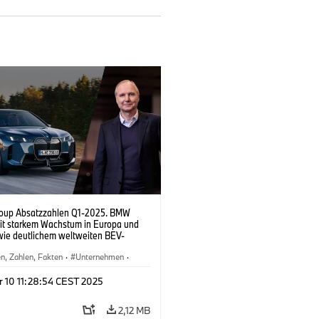
oup Absatzzahlen Q1-2025. BMW
it starkem Wachstum in Europa und
ie deutlichem weltweiten BEV-
lus.
n, Zahlen, Fakten
·
Unternehmen
·
nd
·
Vertrieb, Marketing
r 10 11:28:54 CEST 2025
2,12 MB