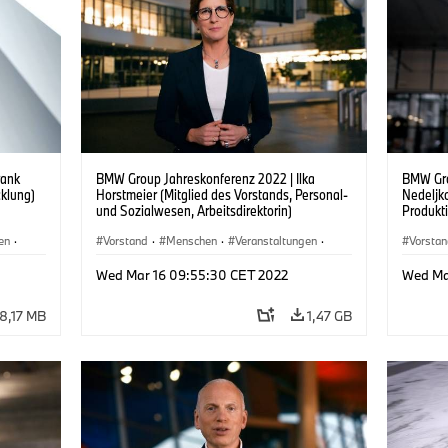
rank
BMW Group Jahreskonferenz 2022 | Ilka
BMW Gro
cklung)
Horstmeier (Mitglied des Vorstands, Personal-
Nedeljko
und Sozialwesen, Arbeitsdirektorin)
Produkt
en
·
Vorstand
·
Menschen
·
Veranstaltungen
·
Vorsta
Unternehmen
Untern
Wed Mar 16 09:55:30 CET 2022
Wed Ma
18,17 MB
1,47 GB