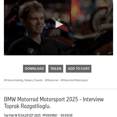
0
seconds
of
DOWNLOAD
TEILEN
ADD TO CART
0
seconds
Fahrertraining, Reisen, Events
·
Motorrad
·
Motorrad Motorsport
BMW Motorrad Motorsport 2025 - Interview
Toprak Razgatlioglu.
Tue Feb 18 15:54:29 CET 2025
PF0009921
·
00:09:30