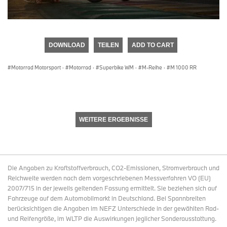
0
seconds
of
DOWNLOAD
TEILEN
ADD TO CART
0
seconds
Motorrad Motorsport
·
Motorrad
·
Superbike WM
·
M-Reihe
·
M 1000 RR
WEITERE ERGEBNISSE
Die Angaben zu Kraftstoffverbrauch, CO2-Emissionen, Stromverbrauch und
Reichweite werden nach dem vorgeschriebenen Messverfahren VO (EU)
2007/715 in der jeweils geltenden Fassung ermittelt. Sie beziehen sich auf
Fahrzeuge auf dem Automobilmarkt in Deutschland. Bei Spannbreiten
berücksichtigen die Angaben im NEFZ Unterschiede in der gewählten Rad-
und Reifengröße, im WLTP die Auswirkungen jeglicher Sonderausstattung.