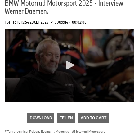
BMW Motorrad Motorsport 2025 - Interview
Werner Daemen.
Tue Feb 18 15:54:29 CET 2025
PF0009914
·
00:02:08
0
seconds
of
DOWNLOAD
TEILEN
ADD TO CART
0
seconds
Fahrertraining, Reisen, Events
·
Motorrad
·
Motorrad Motorsport