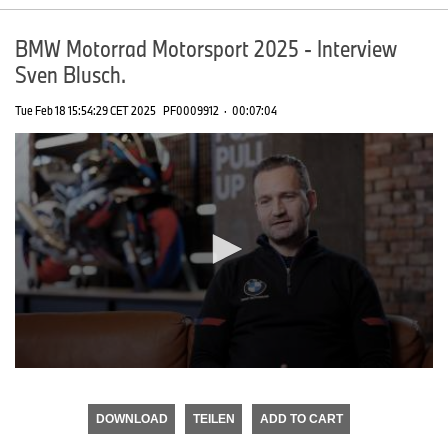
BMW Motorrad Motorsport 2025 - Interview
Sven Blusch.
Tue Feb 18 15:54:29 CET 2025
PF0009912
·
00:07:04
0
seconds
of
DOWNLOAD
TEILEN
ADD TO CART
0
seconds