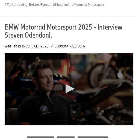
Fahrertraining, Reisen, Events
·
Motorrad
·
Motorrad Motorsport
BMW Motorrad Motorsport 2025 - Interview
Steven Odendaal.
Wed Feb 19 16:39:10 CET 2025
PF0009944
·
00:05:17
0
seconds
of