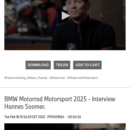
0
seconds
of
DOWNLOAD
TEILEN
ADD TO CART
0
seconds
Fahrertraining, Reisen, Events
·
Motorrad
·
Motorrad Motorsport
BMW Motorrad Motorsport 2025 - Interview
Hannes Soomer.
Tue Feb 18 15:54:29 CET 2025
PF0009924
·
00:02:26