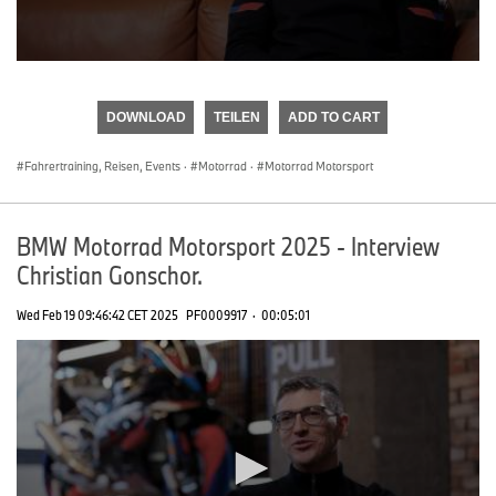
0
seconds
of
DOWNLOAD
TEILEN
ADD TO CART
0
seconds
Fahrertraining, Reisen, Events
·
Motorrad
·
Motorrad Motorsport
BMW Motorrad Motorsport 2025 - Interview
Christian Gonschor.
Wed Feb 19 09:46:42 CET 2025
PF0009917
·
00:05:01