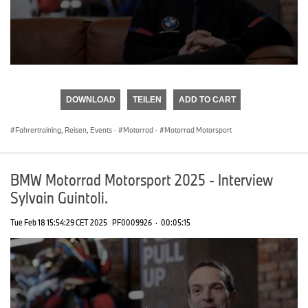
0
seconds
of
DOWNLOAD
TEILEN
ADD TO CART
0
seconds
Fahrertraining, Reisen, Events
·
Motorrad
·
Motorrad Motorsport
BMW Motorrad Motorsport 2025 - Interview
Sylvain Guintoli.
Tue Feb 18 15:54:29 CET 2025
PF0009926
·
00:05:15