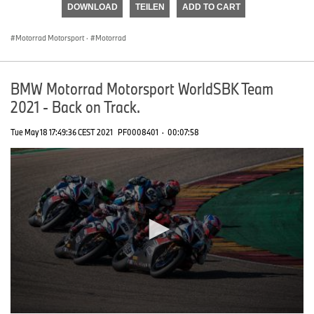
DOWNLOAD
TEILEN
ADD TO CART
0
seconds
Motorrad Motorsport
·
Motorrad
BMW Motorrad Motorsport WorldSBK Team
2021 - Back on Track.
Tue May 18 17:49:36 CEST 2021
PF0008401
·
00:07:58