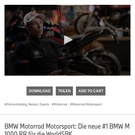
0
seconds
of
DOWNLOAD
TEILEN
ADD TO CART
0
seconds
Fahrertraining, Reisen, Events
·
Motorrad
·
Motorrad Motorsport
BMW Motorrad Motorsport: Die neue #1 BMW M
1000 RR für die WorldSBK.