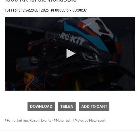
Tue Feb 18 15:54:29 CET 2025
PF0009916
·
00:00:37
0
seconds
of
DOWNLOAD
TEILEN
ADD TO CART
0
seconds
Fahrertraining, Reisen, Events
·
Motorrad
·
Motorrad Motorsport