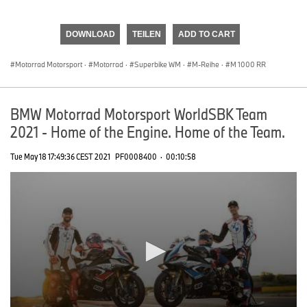
0
seconds
of
DOWNLOAD
TEILEN
ADD TO CART
0
seconds
Motorrad Motorsport
·
Motorrad
·
Superbike WM
·
M-Reihe
·
M 1000 RR
BMW Motorrad Motorsport WorldSBK Team
2021 - Home of the Engine. Home of the Team.
Tue May 18 17:49:36 CEST 2021
PF0008400
·
00:10:58