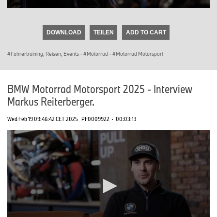
0
seconds
of
DOWNLOAD
TEILEN
ADD TO CART
0
seconds
Fahrertraining, Reisen, Events
·
Motorrad
·
Motorrad Motorsport
BMW Motorrad Motorsport 2025 - Interview
Markus Reiterberger.
Wed Feb 19 09:46:42 CET 2025
PF0009922
·
00:03:13