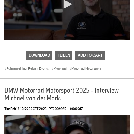
0
seconds
of
DOWNLOAD
TEILEN
ADD TO CART
0
seconds
Fahrertraining, Reisen, Events
·
Motorrad
·
Motorrad Motorsport
BMW Motorrad Motorsport 2025 - Interview
Michael van der Mark.
Tue Feb 18 15:54:29 CET 2025
PF0009925
·
00:04:17