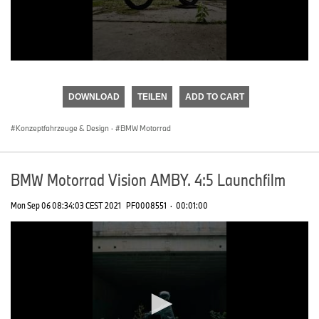
0
seconds
of
DOWNLOAD
TEILEN
ADD TO CART
0
seconds
Konzeptfahrzeuge & Design
·
BMW Motorrad
BMW Motorrad Vision AMBY. 4:5 Launchfilm
Mon Sep 06 08:34:03 CEST 2021
PF0008551
·
00:01:00