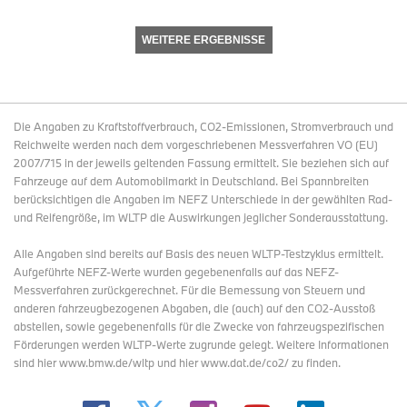
WEITERE ERGEBNISSE
Die Angaben zu Kraftstoffverbrauch, CO2-Emissionen, Stromverbrauch und
Reichweite werden nach dem vorgeschriebenen Messverfahren VO (EU)
2007/715 in der jeweils geltenden Fassung ermittelt. Sie beziehen sich auf
Fahrzeuge auf dem Automobilmarkt in Deutschland. Bei Spannbreiten
berücksichtigen die Angaben im NEFZ Unterschiede in der gewählten Rad-
und Reifengröße, im WLTP die Auswirkungen jeglicher Sonderausstattung.
Alle Angaben sind bereits auf Basis des neuen WLTP-Testzyklus ermittelt.
Aufgeführte NEFZ-Werte wurden gegebenenfalls auf das NEFZ-
Messverfahren zurückgerechnet. Für die Bemessung von Steuern und
anderen fahrzeugbezogenen Abgaben, die (auch) auf den CO2-Ausstoß
abstellen, sowie gegebenenfalls für die Zwecke von fahrzeugspezifischen
Förderungen werden WLTP-Werte zugrunde gelegt. Weitere Informationen
sind hier www.bmw.de/wltp und hier www.dat.de/co2/ zu finden.