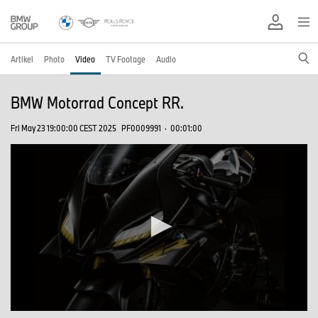
Artikel
Photo
Video
TV Footage
Audio
BMW Motorrad Concept RR.
Fri May 23 19:00:00 CEST 2025
PF0009991
·
00:01:00
0