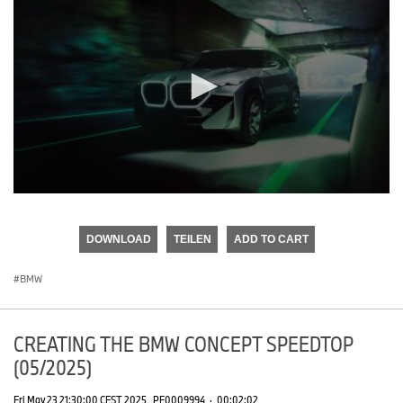
0
seconds
of
DOWNLOAD
TEILEN
ADD TO CART
0
seconds
BMW
CREATING THE BMW CONCEPT SPEEDTOP
(05/2025)
Fri May 23 21:30:00 CEST 2025
PF0009994
·
00:02:02