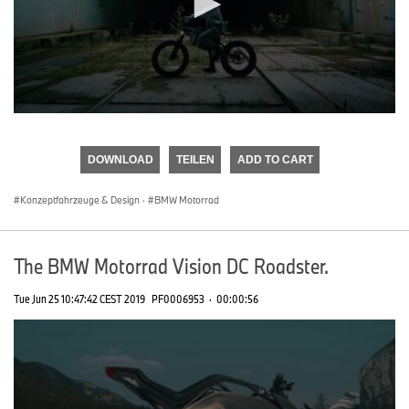
0
seconds
of
DOWNLOAD
TEILEN
ADD TO CART
0
seconds
Konzeptfahrzeuge & Design
·
BMW Motorrad
The BMW Motorrad Vision DC Roadster.
Tue Jun 25 10:47:42 CEST 2019
PF0006953
·
00:00:56