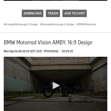
0
seconds
of
DOWNLOAD
TEILEN
ADD TO CART
0
seconds
Konzeptfahrzeuge & Design
·
Konzeptfahrzeuge & Design
·
BMW Motorrad
BMW Motorrad Vision AMBY. 16:9 Design
Mon Sep 06 08:33:03 CEST 2021
PF0008562
·
00:00:25