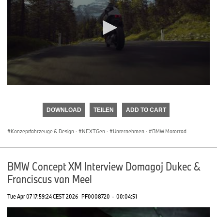
0
seconds
of
DOWNLOAD
TEILEN
ADD TO CART
0
seconds
Konzeptfahrzeuge & Design
·
NEXTGen
·
Unternehmen
·
BMW Motorrad
BMW Concept XM Interview Domagoj Dukec &
Franciscus van Meel
Tue Apr 07 17:59:24 CEST 2026
PF0008720
·
00:04:51