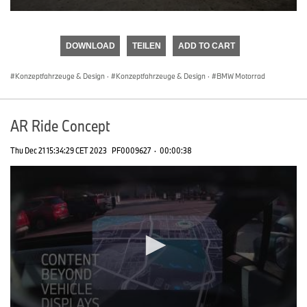
0
seconds
of
DOWNLOAD
TEILEN
ADD TO CART
0
seconds
Konzeptfahrzeuge & Design
·
Konzeptfahrzeuge & Design
·
BMW Motorrad
AR Ride Concept
Thu Dec 21 15:34:29 CET 2023
PF0009627
·
00:00:38