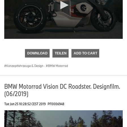
0
seconds
of
DOWNLOAD
TEILEN
ADD TO CART
0
seconds
Konzeptfahrzeuge & Design
·
BMW Motorrad
BMW Motorrad Vision DC Roadster. Designfilm.
(06/2019)
Tue Jun 25 10:28:52 CEST 2019
PF0006948