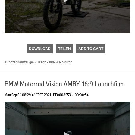
0
seconds
of
DOWNLOAD
TEILEN
ADD TO CART
0
seconds
Konzeptfahrzeuge & Design
·
BMW Motorrad
BMW Motorrad Vision AMBY. 16:9 Launchfilm
Mon Sep 06 08:29:46 CEST 2021
PF0008553
·
00:00:54