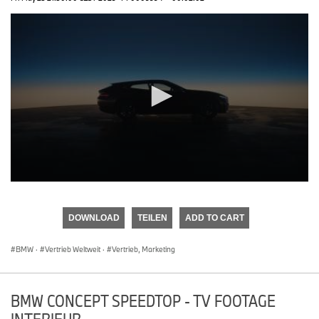
0
seconds
of
DOWNLOAD
TEILEN
ADD TO CART
0
seconds
BMW
·
Vertrieb Weltweit
·
Vertrieb, Marketing
BMW CONCEPT SPEEDTOP - TV FOOTAGE
INTERIEUR