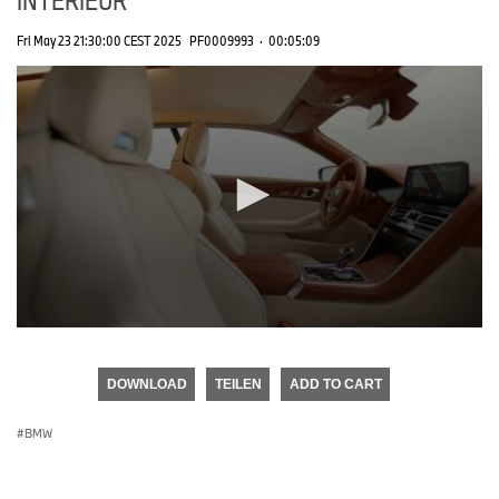
Fri May 23 21:30:00 CEST 2025
PF0009993
·
00:05:09
0
seconds
of
DOWNLOAD
TEILEN
ADD TO CART
0
seconds
BMW