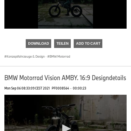
0
seconds
of
DOWNLOAD
TEILEN
ADD TO CART
0
seconds
Konzeptfahrzeuge & Design
·
BMW Motorrad
BMW Motorrad Vision AMBY. 16:9 Designdetails
Mon Sep 06 08:33:09 CEST 2021
PF0008564
·
00:00:23