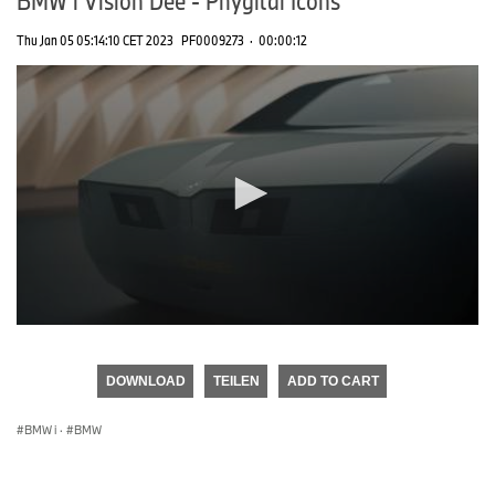
Thu Jan 05 05:14:10 CET 2023
PF0009273
·
00:00:12
0
seconds
of
DOWNLOAD
TEILEN
ADD TO CART
0
seconds
BMW i
·
BMW