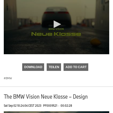
0
seconds
of
DOWNLOAD
TEILEN
ADD TO CART
0
seconds
BMW
The BMW Vision Neue Klasse – Design
Sat Sep 02 10:24:06 CEST 2023
PF0009521
·
00:02:28