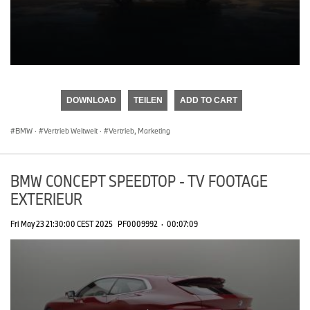
0
seconds
of
DOWNLOAD
TEILEN
ADD TO CART
0
seconds
BMW
·
Vertrieb Weltweit
·
Vertrieb, Marketing
BMW CONCEPT SPEEDTOP - TV FOOTAGE
EXTERIEUR
Fri May 23 21:30:00 CEST 2025
PF0009992
·
00:07:09