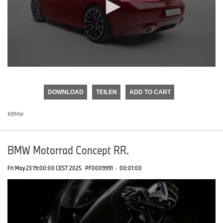
0
seconds
of
DOWNLOAD
TEILEN
ADD TO CART
0
seconds
BMW
BMW Motorrad Concept RR.
Fri May 23 19:00:00 CEST 2025
PF0009991
·
00:01:00