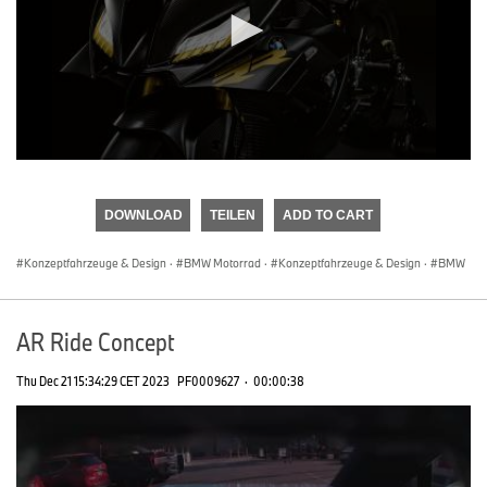
0
seconds
of
DOWNLOAD
TEILEN
ADD TO CART
0
seconds
Konzeptfahrzeuge & Design
·
BMW Motorrad
·
Konzeptfahrzeuge & Design
·
BMW
AR Ride Concept
Thu Dec 21 15:34:29 CET 2023
PF0009627
·
00:00:38