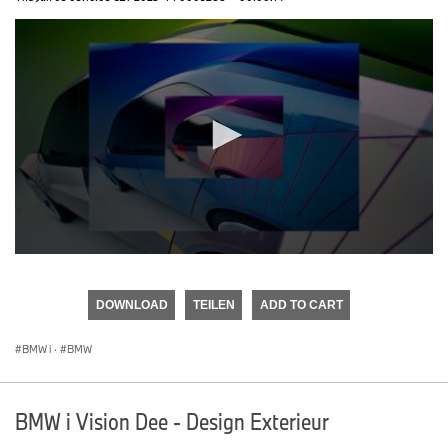
0
seconds
of
DOWNLOAD
TEILEN
ADD TO CART
0
seconds
BMW i
·
BMW
BMW i Vision Dee - Design Exterieur