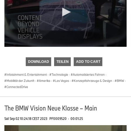
0
seconds
of
DOWNLOAD
TEILEN
ADD TO CART
0
seconds
Infotainment & Entertainment
·
Technologie
·
Automatisiertes Fahren
·
Mobilität der Zukunft
·
Amerika
·
Las Vegas
·
Konzeptfahrzeuge & Design
·
BMW
·
ConnectedDrive
The BMW Vision Neue Klasse – Main
Sat Sep 02 10:24:18 CEST 2023
PF0009520
·
00:01:25