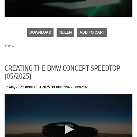
0
seconds
of
DOWNLOAD
TEILEN
ADD TO CART
0
seconds
BMW
CREATING THE BMW CONCEPT SPEEDTOP
(05/2025)
Fri May 23 21:30:00 CEST 2025
PF0009994
·
00:02:02