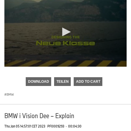
0
seconds
of
DOWNLOAD
TEILEN
ADD TO CART
0
seconds
BMW
BMW i Vision Dee – Explain
Thu Jan 05 14:57:01 CET 2023
PF0009293
·
00:04:30