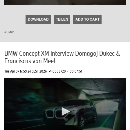
0
seconds
of
DOWNLOAD
TEILEN
ADD TO CART
0
seconds
BMW
BMW Concept XM Interview Domagoj Dukec &
Franciscus van Meel
Tue Apr 07 17:59:24 CEST 2026
PF0008720
·
00:04:51