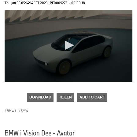
Thu Jan 05 05:14:14 CET 2023
PF0009272
·
00:00:18
0
seconds
of
DOWNLOAD
TEILEN
ADD TO CART
0
seconds
BMW i
·
BMW
BMW i Vision Dee - Avatar