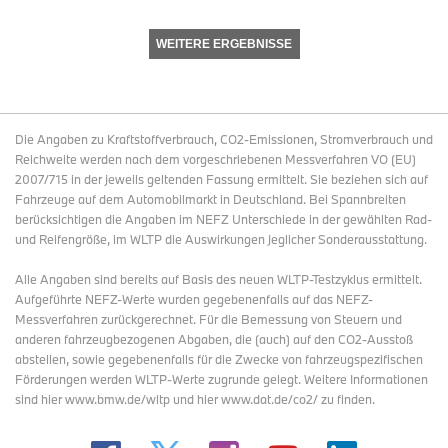
WEITERE ERGEBNISSE
Die Angaben zu Kraftstoffverbrauch, CO2-Emissionen, Stromverbrauch und
Reichweite werden nach dem vorgeschriebenen Messverfahren VO (EU)
2007/715 in der jeweils geltenden Fassung ermittelt. Sie beziehen sich auf
Fahrzeuge auf dem Automobilmarkt in Deutschland. Bei Spannbreiten
berücksichtigen die Angaben im NEFZ Unterschiede in der gewählten Rad-
und Reifengröße, im WLTP die Auswirkungen jeglicher Sonderausstattung.
Alle Angaben sind bereits auf Basis des neuen WLTP-Testzyklus ermittelt.
Aufgeführte NEFZ-Werte wurden gegebenenfalls auf das NEFZ-
Messverfahren zurückgerechnet. Für die Bemessung von Steuern und
anderen fahrzeugbezogenen Abgaben, die (auch) auf den CO2-Ausstoß
abstellen, sowie gegebenenfalls für die Zwecke von fahrzeugspezifischen
Förderungen werden WLTP-Werte zugrunde gelegt. Weitere Informationen
sind hier www.bmw.de/wltp und hier www.dat.de/co2/ zu finden.