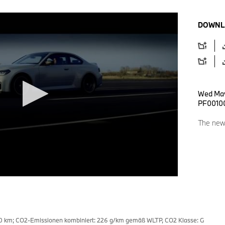
DOWNL
Wed May
PF0010
The ne
/100 km; CO2-Emissionen kombiniert: 226 g/km gemäß WLTP, CO2 Klasse: G