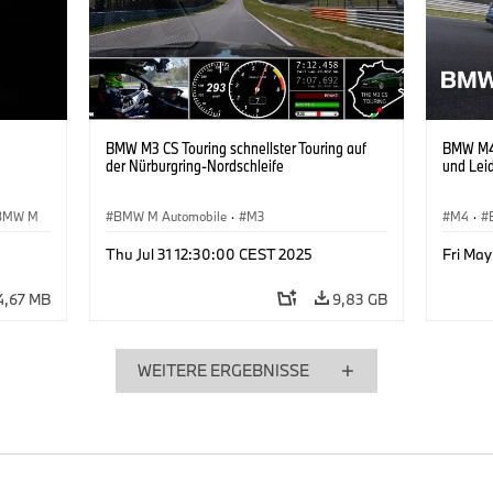
BMW M3 CS Touring schnellster Touring auf
BMW M4 
der Nürburgring-Nordschleife
und Lei
BMW M
BMW M Automobile
·
M3
M4
·
Thu Jul 31 12:30:00 CEST 2025
Fri May
4,67 MB
9,83 GB
WEITERE ERGEBNISSE