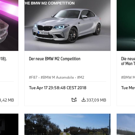
18).
Der neue BMW M2 Competition
Die neu
of Man T
F87
·
BMW M Automobile
·
M2
BMW 
Tue Apr 17 23:58:48 CEST 2018
Tue Ma
8,42 MB
337,09 MB