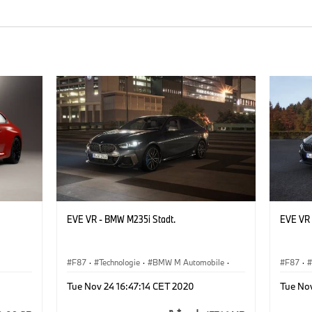
EVE VR - BMW M235i Stadt.
EVE VR 
F87
·
Technologie
·
BMW M Automobile
·
F87
·
M2
M2
Tue Nov 24 16:47:14 CET 2020
Tue Nov