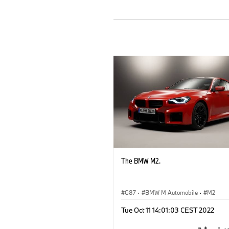
The BMW M2.
G87
·
BMW M Automobile
·
M2
Tue Oct 11 14:01:03 CEST 2022