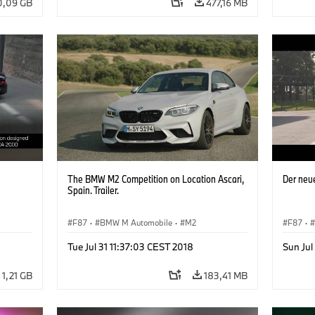
0,09 GB
477,16 MB
The BMW M2 Competition on Location Ascari,
Der neu
Spain. Trailer.
F87
·
BMW M Automobile
·
M2
F87
·
Tue Jul 31 11:37:03 CEST 2018
Sun Jul
1,21 GB
183,41 MB