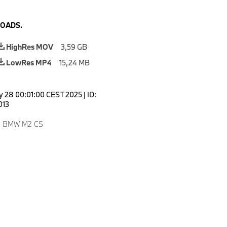
OADS.
HighRes MOV
3,59 GB
LowRes MP4
15,24 MB
 28 00:01:00 CEST 2025
|
ID:
013
w BMW M2 CS