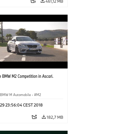
461,12 MB
e BMW M2 Competition in Ascari.
BMW M Automobile
·
M2
 29 23:56:04 CEST 2018
182,7 MB