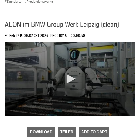
Standorte
·
Produktionswerke
AEON im BMW Group Werk Leipzig (clean)
Fri Feb 27 15:00:02 CET 2026
PF0010116
·
00:00:58
0
seconds
of
DOWNLOAD
TEILEN
ADD TO CART
0
seconds