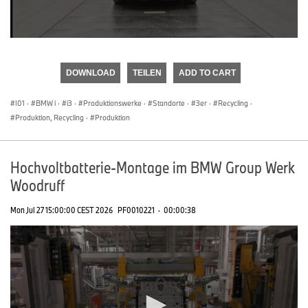
0
seconds
of
DOWNLOAD
TEILEN
ADD TO CART
0
seconds
I01
·
BMW i
·
i3
·
Produktionswerke
·
Standorte
·
3er
·
Recycling
·
Produktion, Recycling
·
Produktion
Hochvoltbatterie-Montage im BMW Group Werk
Woodruff
Mon Jul 27 15:00:00 CEST 2026
PF0010221
·
00:00:38