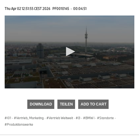
Thu Apr 02 12:51:55 CEST 2026
PF0010145
·
00:04:51
0
seconds
of
DOWNLOAD
TEILEN
ADD TO CART
0
seconds
I01
·
Vertrieb, Marketing
·
Vertrieb Weltweit
·
i3
·
BMW i
·
Standorte
·
Produktionswerke