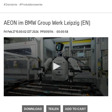
Standorte
·
Produktionswerke
AEON im BMW Group Werk Leipzig (EN)
Fri Feb 27 15:00:02 CET 2026
PF0010114
·
00:00:58
0
seconds
of
DOWNLOAD
TEILEN
ADD TO CART
0