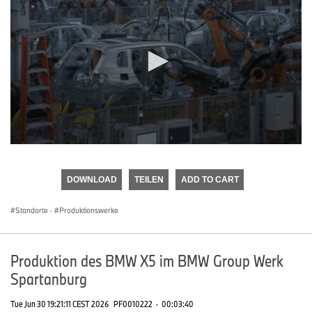
0
seconds
of
DOWNLOAD
TEILEN
ADD TO CART
0
seconds
Standorte
·
Produktionswerke
Produktion des BMW X5 im BMW Group Werk
Spartanburg
Tue Jun 30 19:21:11 CEST 2026
PF0010222
·
00:03:40