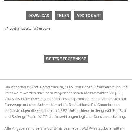
0
seconds
of
DOWNLOAD
TEILEN
ADD TO CART
0
seconds
Produktionswerke
·
Standorte
WEITERE ERGEBNISSE
Die Angaben zu Kraftstoffverbrauch, CO2-Emissionen, Stromverbrauch und
Reichweite werden nach dem vorgeschriebenen Messverfahren VO (EU)
2007/715 in der jeweils geltenden Fassung ermittelt. Sie beziehen sich auf
Fahrzeuge auf dem Automobilmarkt in Deutschland. Bei Spannbreiten
berücksichtigen die Angaben im NEFZ Unterschiede in der gewählten Rad-
und Reifengröße, im WLTP die Auswirkungen jeglicher Sonderausstattung.
Alle Angaben sind bereits auf Basis des neuen WLTP-Testzyklus ermittelt.