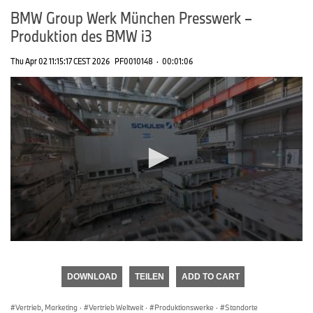
BMW Group Werk München Presswerk –
Produktion des BMW i3
Thu Apr 02 11:15:17 CEST 2026
PF0010148
·
00:01:06
0
seconds
of
DOWNLOAD
TEILEN
ADD TO CART
0
seconds
Vertrieb, Marketing
·
Vertrieb Weltweit
·
Produktionswerke
·
Standorte