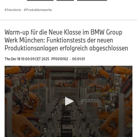
seconds
Standorte
·
Produktionswerke
Warm-up für die Neue Klasse im BMW Group
Werk München: Funktionstests der neuen
Produktionsanlagen erfolgreich abgeschlossen
Thu Dec 18 10:00:09 CET 2025
PF0010102
·
00:01:01