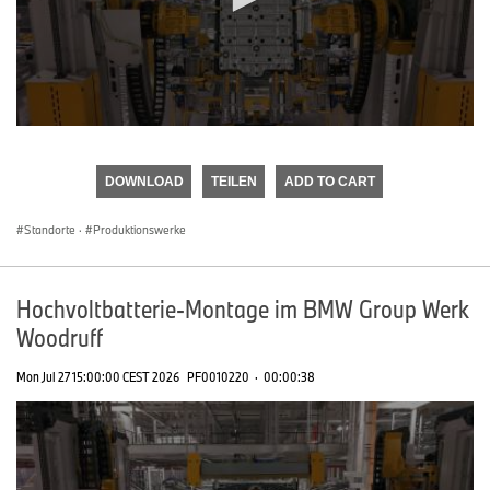
0
seconds
of
DOWNLOAD
TEILEN
ADD TO CART
0
seconds
Standorte
·
Produktionswerke
Hochvoltbatterie-Montage im BMW Group Werk
Woodruff
Mon Jul 27 15:00:00 CEST 2026
PF0010220
·
00:00:38