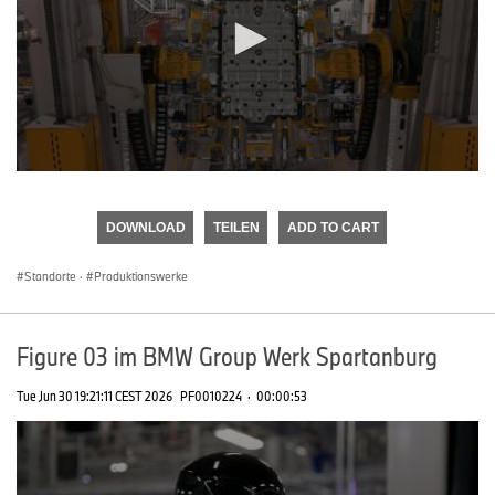
0
seconds
of
DOWNLOAD
TEILEN
ADD TO CART
0
seconds
Standorte
·
Produktionswerke
Figure 03 im BMW Group Werk Spartanburg
Tue Jun 30 19:21:11 CEST 2026
PF0010224
·
00:00:53