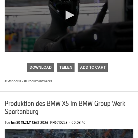
0
seconds
of
DOWNLOAD
TEILEN
ADD TO CART
0
seconds
Standorte
·
Produktionswerke
Produktion des BMW X5 im BMW Group Werk
Spartanburg
Tue Jun 30 19:21:11 CEST 2026
PF0010223
·
00:03:40