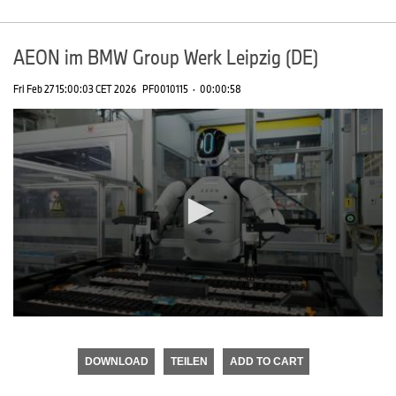
AEON im BMW Group Werk Leipzig (DE)
Fri Feb 27 15:00:03 CET 2026
PF0010115
·
00:00:58
0
seconds
of
DOWNLOAD
TEILEN
ADD TO CART
0
seconds