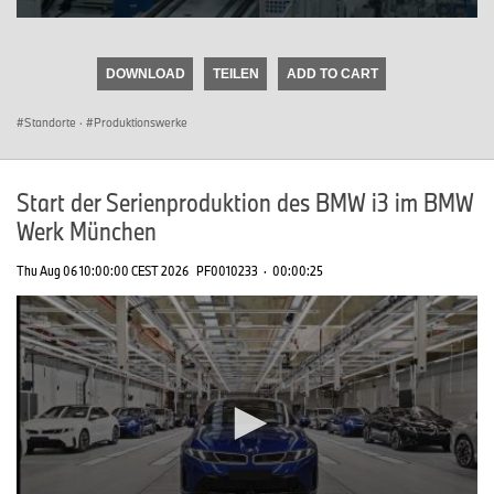
0
seconds
of
DOWNLOAD
TEILEN
ADD TO CART
0
seconds
Standorte
·
Produktionswerke
Start der Serienproduktion des BMW i3 im BMW
Werk München
Thu Aug 06 10:00:00 CEST 2026
PF0010233
·
00:00:25