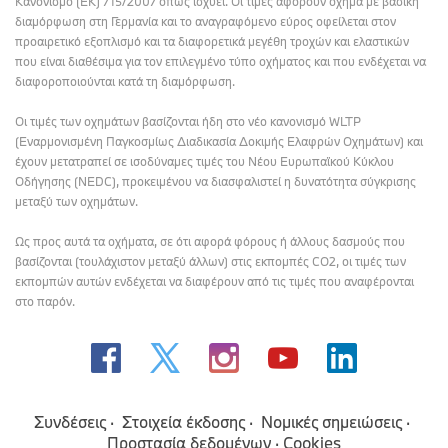
Κανονισμό (ΕΚ) 715/2007 όπως ισχύει. Οι τιμές αφορούν όχημα με βασική
διαμόρφωση στη Γερμανία και το αναγραφόμενο εύρος οφείλεται στον
προαιρετικό εξοπλισμό και τα διαφορετικά μεγέθη τροχών και ελαστικών
που είναι διαθέσιμα για τον επιλεγμένο τύπο οχήματος και που ενδέχεται να
διαφοροποιούνται κατά τη διαμόρφωση.
Οι τιμές των οχημάτων βασίζονται ήδη στο νέο κανονισμό WLTP
(Εναρμονισμένη Παγκοσμίως Διαδικασία Δοκιμής Ελαφρών Οχημάτων) και
έχουν μετατραπεί σε ισοδύναμες τιμές του Νέου Ευρωπαϊκού Κύκλου
Οδήγησης (NEDC), προκειμένου να διασφαλιστεί η δυνατότητα σύγκρισης
μεταξύ των οχημάτων.
Ως προς αυτά τα οχήματα, σε ότι αφορά φόρους ή άλλους δασμούς που
βασίζονται (τουλάχιστον μεταξύ άλλων) στις εκπομπές CO2, οι τιμές των
εκπομπών αυτών ενδέχεται να διαφέρουν από τις τιμές που αναφέρονται
στο παρόν.
Συνδέσεις
Στοιχεία έκδοσης
Νομικές σημειώσεις
Προστασία δεδομένων
Cookies