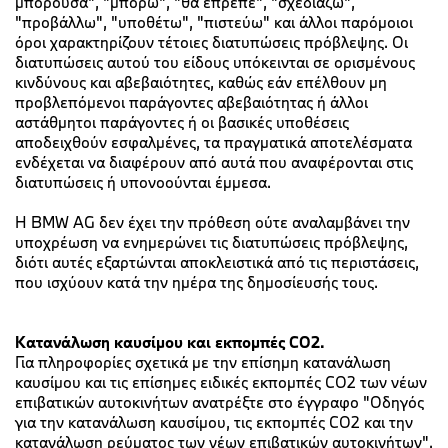
μπορούσα", "μπορώ", "θα έπρεπε", "σχεδιάζω",
"προβάλλω", "υποθέτω", "πιστεύω" και άλλοι παρόμοιοι
όροι χαρακτηρίζουν τέτοιες διατυπώσεις πρόβλεψης. Οι
διατυπώσεις αυτού του είδους υπόκεινται σε ορισμένους
κινδύνους και αβεβαιότητες, καθώς εάν επέλθουν μη
προβλεπόμενοι παράγοντες αβεβαιότητας ή άλλοι
αστάθμητοι παράγοντες ή οι βασικές υποθέσεις
αποδειχθούν εσφαλμένες, τα πραγματικά αποτελέσματα
ενδέχεται να διαφέρουν από αυτά που αναφέρονται στις
διατυπώσεις ή υπονοούνται έμμεσα.
Η BMW AG δεν έχει την πρόθεση ούτε αναλαμβάνει την
υποχρέωση να ενημερώνει τις διατυπώσεις πρόβλεψης,
διότι αυτές εξαρτώνται αποκλειστικά από τις περιστάσεις,
που ισχύουν κατά την ημέρα της δημοσίευσής τους.
Κατανάλωση καυσίμου και εκπομπές CO2.
Για πληροφορίες σχετικά με την επίσημη κατανάλωση
καυσίμου και τις επίσημες ειδικές εκπομπές CO2 των νέων
επιβατικών αυτοκινήτων ανατρέξτε στο έγγραφο "Οδηγός
για την κατανάλωση καυσίμου, τις εκπομπές CO2 και την
κατανάλωση ρεύματος των νέων επιβατικών αυτοκινήτων".