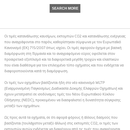
SEARCH MORE
Οι τιμές κατανάλωσης καυσίμων, εκπομπών CO2 και κατανάλωσης ενέργειας
που αναγράφονται στο παρόν, καθορίστηκαν σύμφωνα με τον Ευρωπαϊκό
Κανονισμό (ΕΚ) 715/2007 όπως ισχύει. Οι τιμές αφορούν όχημα με βασική
διαμόρφωση στη Γερμανία και το αναγραφόμενο εύρος οφείλεται στον
προαιρετικό εξοπλισμό και τα διαφορετικά μεγέθη τροχών και ελαστικών
που είναι διαθέσιμα για τον επιλεγμένο τύπο οχήματος και που ενδέχεται να
διαφοροποιούνται κατά τη διαμόρφωση.
Οι τιμές των οχημάτων βασίζονται ήδη στο νέο κανονισμό WLTP
(Εναρμονισμένη Παγκοσμίως Διαδικασία Δοκιμής Ελαφρών Οχημάτων) και
έχουν μετατραπεί σε ισοδύναμες τιμές του Νέου Ευρωπαϊκού Κύκλου
Οδήγησης (NEDC), προκειμένου να διασφαλιστεί η δυνατότητα σύγκρισης
μεταξύ των οχημάτων.
Ως προς αυτά τα οχήματα, σε ότι αφορά φόρους ή άλλους δασμούς που
βασίζονται (τουλάχιστον μεταξύ άλλων) στις εκπομπές CO2, οι τιμές των
εκπομπών αυτών ενδέχεται να διαφέρουν από τις τιμές που αναφέρονται