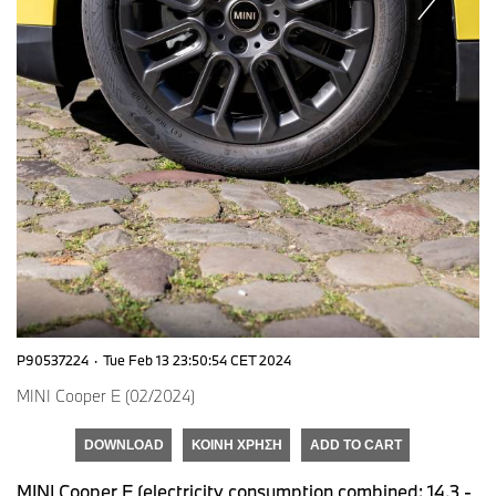
P90537224
·
Tue Feb 13 23:50:54 CET 2024
MINI Cooper E (02/2024)
DOWNLOAD
ΚΟΙΝΉ ΧΡΉΣΗ
ADD TO CART
MINI Cooper E (electricity consumption combined: 14,3 -