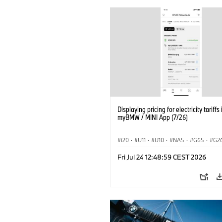
Displaying pricing for electricity tariffs 
myBMW / MINI App (7/26)
i20
·
U11
·
U10
·
NA5
·
G65
·
G2
G70 LCI
·
Εξηληκτρισμός, ηλεκτροκίνη
Fri Jul 24 12:48:59 CEST 2026
Τεχνολογία
·
BMW ConnectedDrive
·
BMW i
·
iX1
·
iX2
·
iX3
·
iX5
·
i4