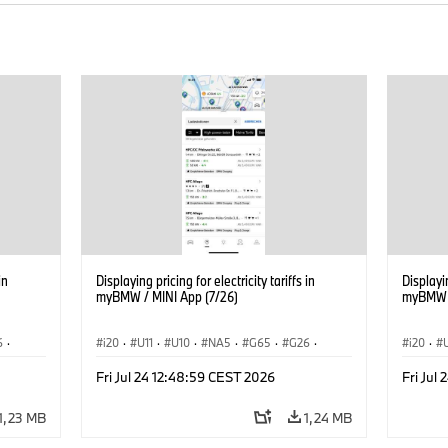
in
Displaying pricing for electricity tariffs in
Displayin
myBMW / MINI App (7/26)
myBMW /
6
·
i20
·
U11
·
U10
·
NA5
·
G65
·
G26
·
i20
·
ση
·
G70 LCI
·
Εξηληκτρισμός, ηλεκτροκίνηση
·
G70 LC
Fri Jul 24 12:48:59 CEST 2026
Fri Jul
iX
·
Τεχνολογία
·
BMW ConnectedDrive
·
iX
·
Τεχνολ
BMW i
·
iX1
·
iX2
·
iX3
·
iX5
·
i4
BMW i
1,23 MB
1,24 MB