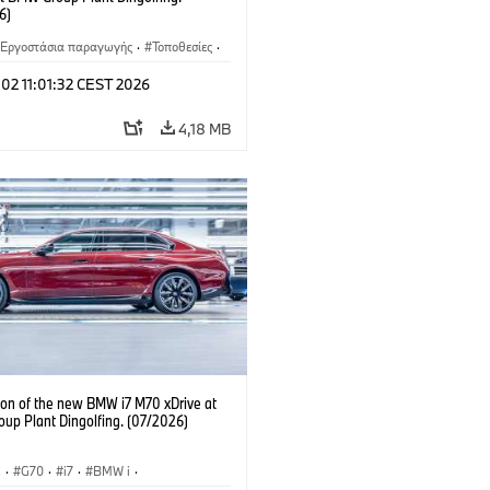
6)
Εργοστάσια παραγωγής
·
Τοποθεσίες
·
νητα M
·
i7 M70
·
740d
·
Σειρά 7
·
 02 11:01:32 CEST 2026
4,18 MB
ion of the new BMW i7 M70 xDrive at
up Plant Dingolfing. (07/2026)
I
·
G70
·
i7
·
BMW i
·