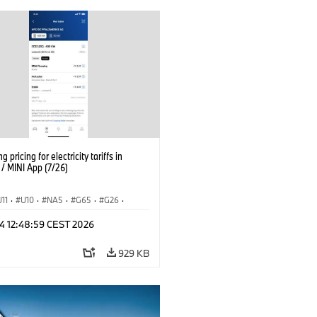
g pricing for electricity tariffs in
 MINI App (7/26)
U11
·
U10
·
NA5
·
G65
·
G26
·
I
·
Εξηληκτρισμός, ηλεκτροκίνηση
·
 24 12:48:59 CEST 2026
ογία
·
BMW ConnectedDrive
·
iX
·
·
iX1
·
iX2
·
iX3
·
iX5
·
i4
929 KB