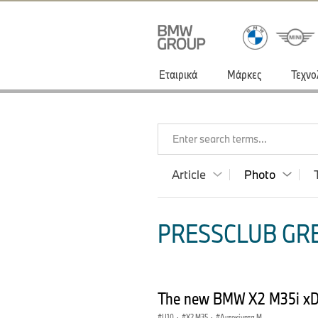
Εταιρικά
Μάρκες
Τεχνο
Enter search terms...
Article
Photo
PRESSCLUB GRE
The new BMW X2 M35i xDri
U10
·
X2 M35
·
Αυτοκίνητα M