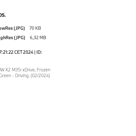
S.
owRes (JPG)
70 KB
ighRes (JPG)
6,32 MB
7:21:22 CET 2024 | ID:
W X2 M35i xDrive, Frozen
reen - Driving. (02/2024)