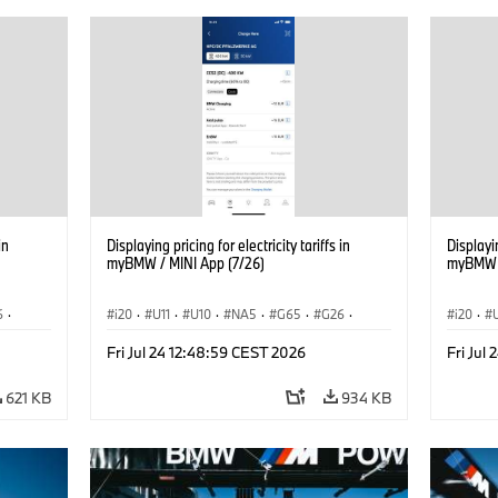
in
Displaying pricing for electricity tariffs in
Displayin
myBMW / MINI App (7/26)
myBMW /
6
·
i20
·
U11
·
U10
·
NA5
·
G65
·
G26
·
i20
·
ση
·
G70 LCI
·
Εξηληκτρισμός, ηλεκτροκίνηση
·
G70 LC
Fri Jul 24 12:48:59 CEST 2026
Fri Jul
iX
·
Τεχνολογία
·
BMW ConnectedDrive
·
iX
·
Τεχνολ
BMW i
·
iX1
·
iX2
·
iX3
·
iX5
·
i4
BMW i
621 KB
934 KB