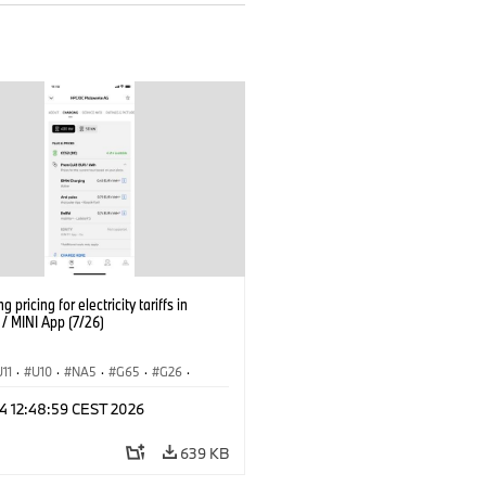
g pricing for electricity tariffs in
 MINI App (7/26)
U11
·
U10
·
NA5
·
G65
·
G26
·
I
·
Εξηληκτρισμός, ηλεκτροκίνηση
·
 24 12:48:59 CEST 2026
ογία
·
BMW ConnectedDrive
·
iX
·
·
iX1
·
iX2
·
iX3
·
iX5
·
i4
639 KB