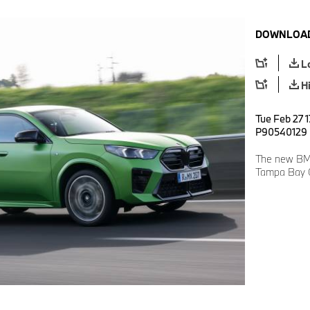
DOWNLOAD
L
H
Tue Feb 27 1
P90540129
The new BM
Tampa Bay G