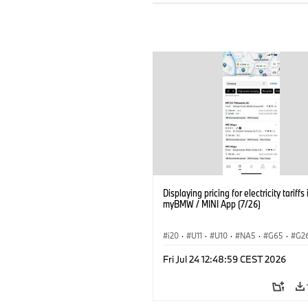
Displaying pricing for electricity tariffs 
myBMW / MINI App (7/26)
i20
·
U11
·
U10
·
NA5
·
G65
·
G2
G70 LCI
·
Εξηληκτρισμός, ηλεκτροκίνη
Fri Jul 24 12:48:59 CEST 2026
Τεχνολογία
·
BMW ConnectedDrive
·
BMW i
·
iX1
·
iX2
·
iX3
·
iX5
·
i4