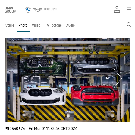
Article
Photo
Video
TV Footage
Audio
P90540674
·
Fri Mar 01 11:52:45 CET 2024