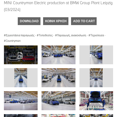
MINI Countryman Electric production at BMW Group Plant Leipzig
(03/2024)
DOWNLOAD
ΚΟΙΝΉ ΧΡΉΣΗ
ADD TO CART
Εργοστάσια παραγωγής
·
Τοποθεσίες
·
Παραγωγή, ανακύκλωση
·
Τεχνολογία
·
Countryman