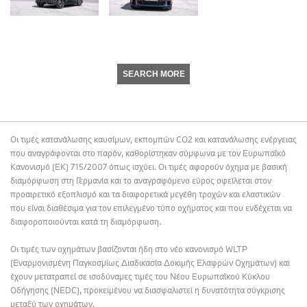
SEARCH MORE
Οι τιμές κατανάλωσης καυσίμων, εκπομπών CO2 και κατανάλωσης ενέργειας
που αναγράφονται στο παρόν, καθορίστηκαν σύμφωνα με τον Ευρωπαϊκό
Κανονισμό (ΕΚ) 715/2007 όπως ισχύει. Οι τιμές αφορούν όχημα με βασική
διαμόρφωση στη Γερμανία και το αναγραφόμενο εύρος οφείλεται στον
προαιρετικό εξοπλισμό και τα διαφορετικά μεγέθη τροχών και ελαστικών
που είναι διαθέσιμα για τον επιλεγμένο τύπο οχήματος και που ενδέχεται να
διαφοροποιούνται κατά τη διαμόρφωση.
Οι τιμές των οχημάτων βασίζονται ήδη στο νέο κανονισμό WLTP
(Εναρμονισμένη Παγκοσμίως Διαδικασία Δοκιμής Ελαφρών Οχημάτων) και
έχουν μετατραπεί σε ισοδύναμες τιμές του Νέου Ευρωπαϊκού Κύκλου
Οδήγησης (NEDC), προκειμένου να διασφαλιστεί η δυνατότητα σύγκρισης
μεταξύ των οχημάτων.