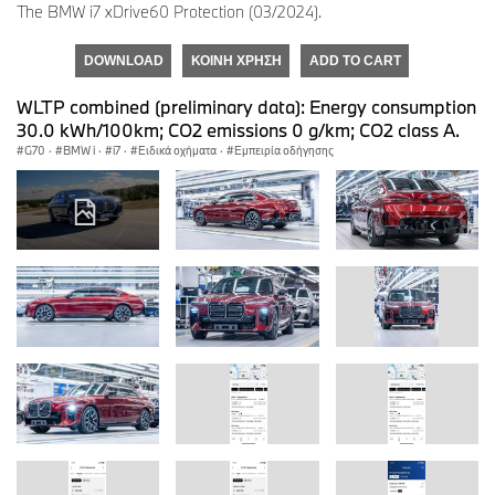
The BMW i7 xDrive60 Protection (03/2024).
DOWNLOAD
ΚΟΙΝΉ ΧΡΉΣΗ
ADD TO CART
WLTP combined (preliminary data): Energy consumption
30.0 kWh/100km; CO2 emissions 0 g/km; CO2 class A.
G70
·
BMW i
·
i7
·
Ειδικά οχήματα
·
Εμπειρία οδήγησης