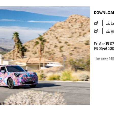
DOWNLOAD
L
H
Fri Apr 19 0
P9054600
The new MI