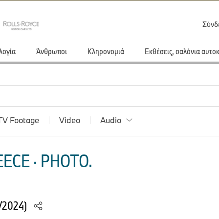
Σύνδ
λογία
Άνθρωποι
Κληρονομιά
Εκθέσεις, σαλόνια αυτο
TV Footage
Video
Audio
ECE · PHOTO.
1/2024)