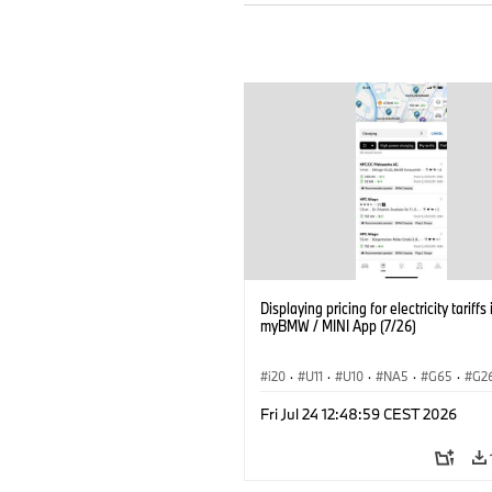
Displaying pricing for electricity tariffs 
myBMW / MINI App (7/26)
i20
·
U11
·
U10
·
NA5
·
G65
·
G2
G70 LCI
·
Εξηληκτρισμός, ηλεκτροκίνη
Fri Jul 24 12:48:59 CEST 2026
Τεχνολογία
·
BMW ConnectedDrive
·
BMW i
·
iX1
·
iX2
·
iX3
·
iX5
·
i4