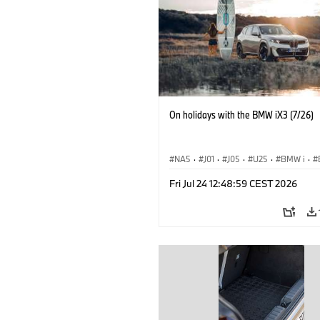
On holidays with the BMW iX3 (7/26)
NA5
·
J01
·
J05
·
U25
·
BMW i
·
Aceman
·
Countryman
·
Cooper
·
iX
Fri Jul 24 12:48:59 CEST 2026
Εξηληκτρισμός, ηλεκτροκίνηση
·
Τεχνο