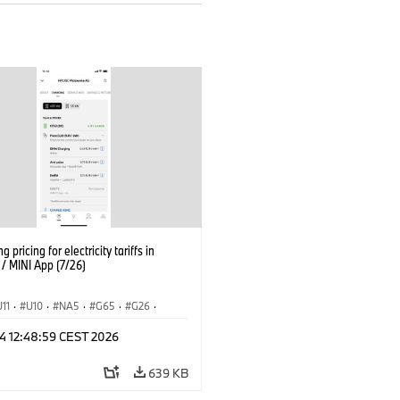
g pricing for electricity tariffs in
 MINI App (7/26)
U11
·
U10
·
NA5
·
G65
·
G26
·
I
·
Εξηληκτρισμός, ηλεκτροκίνηση
·
 24 12:48:59 CEST 2026
ογία
·
BMW ConnectedDrive
·
iX
·
·
iX1
·
iX2
·
iX3
·
iX5
·
i4
639 KB