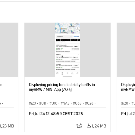
in
Displaying pricing for electricity tariffs in
Displayin
myBMW / MINI App (7/26)
myBMW /
6
·
i20
·
U11
·
U10
·
NA5
·
G65
·
G26
·
i20
·
ση
·
G70 LCI
·
Εξηληκτρισμός, ηλεκτροκίνηση
·
G70 LC
Fri Jul 24 12:48:59 CEST 2026
Fri Jul
iX
·
Τεχνολογία
·
BMW ConnectedDrive
·
iX
·
Τεχνολ
BMW i
·
iX1
·
iX2
·
iX3
·
iX5
·
i4
BMW i
1,23 MB
1,24 MB