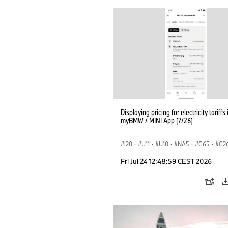
Displaying pricing for electricity tariffs 
myBMW / MINI App (7/26)
i20
·
U11
·
U10
·
NA5
·
G65
·
G2
G70 LCI
·
Εξηληκτρισμός, ηλεκτροκίνη
Fri Jul 24 12:48:59 CEST 2026
Τεχνολογία
·
BMW ConnectedDrive
·
BMW i
·
iX1
·
iX2
·
iX3
·
iX5
·
i4