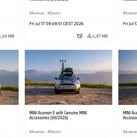
Aceman
·
Electric
Acema
Fri Jul 17 09:49:51 CEST 2026
Fri Jul
5,69 MB
4,97 MB
MINI Aceman E with Genuine MINI
MINI Ac
Accessories (06/2026)
Accesso
Aceman
·
Electric
Acema