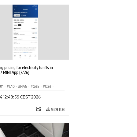
g pricing for electricity tariffs in
 MINI App (7/26)
U11
·
U10
·
NA5
·
G65
·
G26
·
I
·
Εξηληκτρισμός, ηλεκτροκίνηση
·
 24 12:48:59 CEST 2026
ογία
·
BMW ConnectedDrive
·
iX
·
·
iX1
·
iX2
·
iX3
·
iX5
·
i4
929 KB