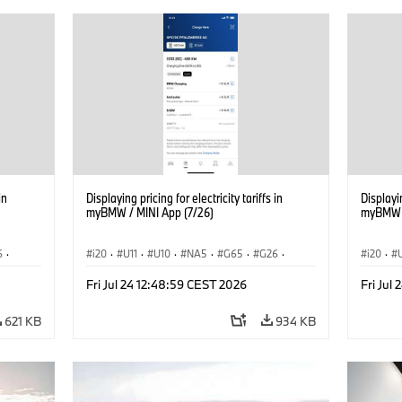
in
Displaying pricing for electricity tariffs in
Displayin
myBMW / MINI App (7/26)
myBMW /
6
·
i20
·
U11
·
U10
·
NA5
·
G65
·
G26
·
i20
·
ση
·
G70 LCI
·
Εξηληκτρισμός, ηλεκτροκίνηση
·
G70 LC
Fri Jul 24 12:48:59 CEST 2026
Fri Jul
iX
·
Τεχνολογία
·
BMW ConnectedDrive
·
iX
·
Τεχνολ
BMW i
·
iX1
·
iX2
·
iX3
·
iX5
·
i4
BMW i
621 KB
934 KB