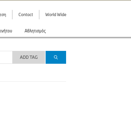
εση
Contact
World Wide
κινήτου
Αθλητισμός
ADD TAG