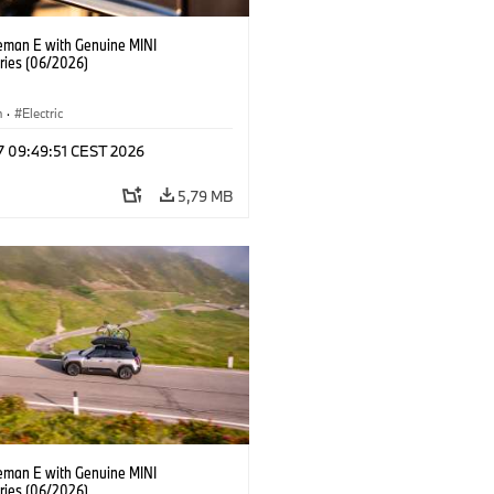
eman E with Genuine MINI
ries (06/2026)
n
·
Electric
 17 09:49:51 CEST 2026
5,79 MB
eman E with Genuine MINI
ries (06/2026)