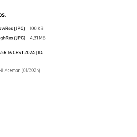
S.
owRes (JPG)
100 KB
ighRes (JPG)
4,31 MB
7:56:16 CEST 2024 | ID:
0
NI Aceman (01/2024)