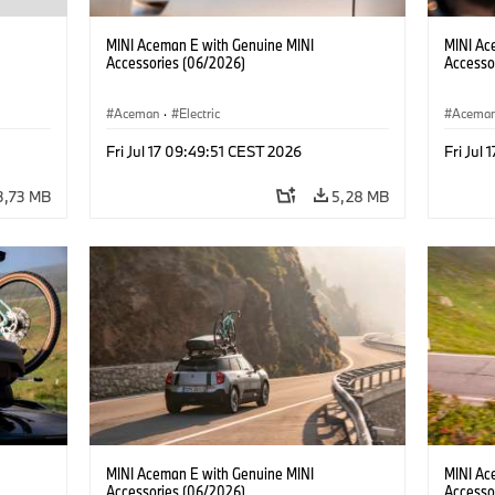
MINI Aceman E with Genuine MINI
MINI Ac
Accessories (06/2026)
Accesso
Aceman
·
Electric
Acema
Fri Jul 17 09:49:51 CEST 2026
Fri Jul
3,73 MB
5,28 MB
MINI Aceman E with Genuine MINI
MINI Ac
Accessories (06/2026)
Accesso