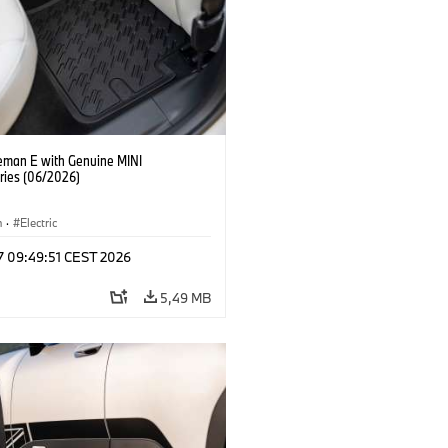
eman E with Genuine MINI
ries (06/2026)
n
·
Electric
 17 09:49:51 CEST 2026
5,49 MB