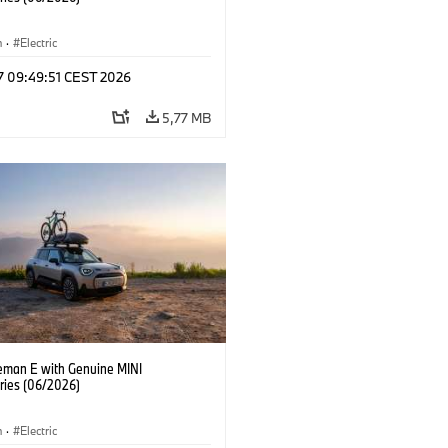
n
·
Electric
 17 09:49:51 CEST 2026
5,77 MB
eman E with Genuine MINI
ries (06/2026)
n
·
Electric