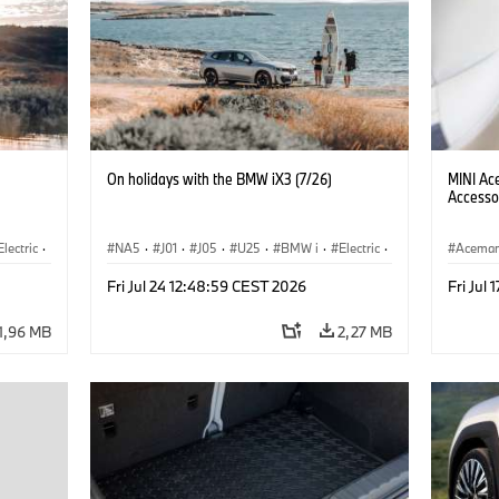
On holidays with the BMW iX3 (7/26)
MINI Ac
Accesso
Electric
·
NA5
·
J01
·
J05
·
U25
·
BMW i
·
Electric
·
Acema
3
·
Aceman
·
Countryman
·
Cooper
·
iX3
·
Fri Jul 24 12:48:59 CEST 2026
Fri Jul
λογία
Εξηληκτρισμός, ηλεκτροκίνηση
·
Τεχνολογία
1,96 MB
2,27 MB