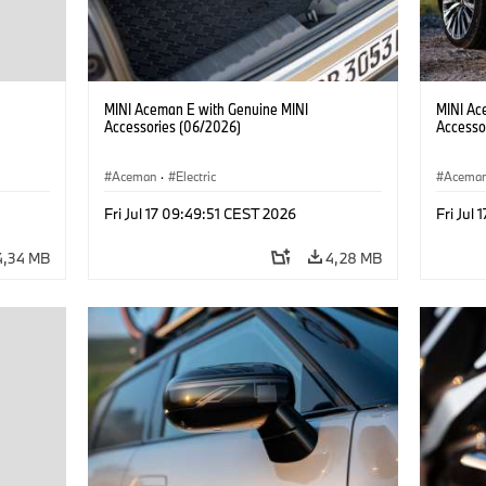
MINI Aceman E with Genuine MINI
MINI Ac
Accessories (06/2026)
Accesso
Aceman
·
Electric
Acema
Fri Jul 17 09:49:51 CEST 2026
Fri Jul
4,34 MB
4,28 MB