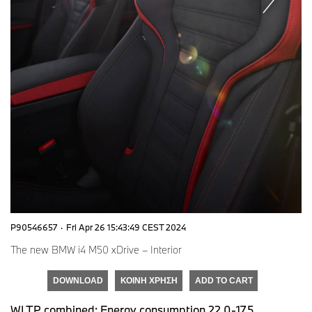
P90546657
·
Fri Apr 26 15:43:49 CEST 2024
The new BMW i4 M50 xDrive – Interior
DOWNLOAD
ΚΟΙΝΉ ΧΡΉΣΗ
ADD TO CART
WLTP combined: Energy consumption 22.0-17.5