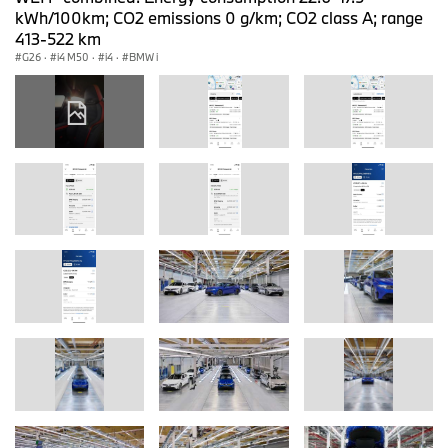
kWh/100km; CO2 emissions 0 g/km; CO2 class A; range
413-522 km
G26
·
i4 M50
·
i4
·
BMW i