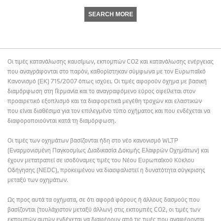
SEARCH MORE
Οι τιμές κατανάλωσης καυσίμων, εκπομπών CO2 και κατανάλωσης ενέργειας
που αναγράφονται στο παρόν, καθορίστηκαν σύμφωνα με τον Ευρωπαϊκό
Κανονισμό (ΕΚ) 715/2007 όπως ισχύει. Οι τιμές αφορούν όχημα με βασική
διαμόρφωση στη Γερμανία και το αναγραφόμενο εύρος οφείλεται στον
προαιρετικό εξοπλισμό και τα διαφορετικά μεγέθη τροχών και ελαστικών
που είναι διαθέσιμα για τον επιλεγμένο τύπο οχήματος και που ενδέχεται να
διαφοροποιούνται κατά τη διαμόρφωση.
Οι τιμές των οχημάτων βασίζονται ήδη στο νέο κανονισμό WLTP
(Εναρμονισμένη Παγκοσμίως Διαδικασία Δοκιμής Ελαφρών Οχημάτων) και
έχουν μετατραπεί σε ισοδύναμες τιμές του Νέου Ευρωπαϊκού Κύκλου
Οδήγησης (NEDC), προκειμένου να διασφαλιστεί η δυνατότητα σύγκρισης
μεταξύ των οχημάτων.
Ως προς αυτά τα οχήματα, σε ότι αφορά φόρους ή άλλους δασμούς που
βασίζονται (τουλάχιστον μεταξύ άλλων) στις εκπομπές CO2, οι τιμές των
εκπομπών αυτών ενδέχεται να διαφέρουν από τις τιμές που αναφέρονται