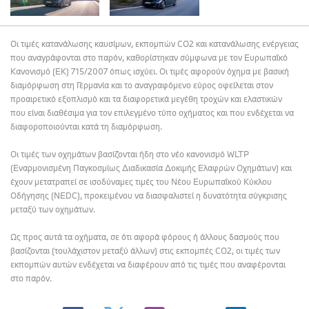
Οι τιμές κατανάλωσης καυσίμων, εκπομπών CO2 και κατανάλωσης ενέργειας
που αναγράφονται στο παρόν, καθορίστηκαν σύμφωνα με τον Ευρωπαϊκό
Κανονισμό (ΕΚ) 715/2007 όπως ισχύει. Οι τιμές αφορούν όχημα με βασική
διαμόρφωση στη Γερμανία και το αναγραφόμενο εύρος οφείλεται στον
προαιρετικό εξοπλισμό και τα διαφορετικά μεγέθη τροχών και ελαστικών
που είναι διαθέσιμα για τον επιλεγμένο τύπο οχήματος και που ενδέχεται να
διαφοροποιούνται κατά τη διαμόρφωση.
Οι τιμές των οχημάτων βασίζονται ήδη στο νέο κανονισμό WLTP
(Εναρμονισμένη Παγκοσμίως Διαδικασία Δοκιμής Ελαφρών Οχημάτων) και
έχουν μετατραπεί σε ισοδύναμες τιμές του Νέου Ευρωπαϊκού Κύκλου
Οδήγησης (NEDC), προκειμένου να διασφαλιστεί η δυνατότητα σύγκρισης
μεταξύ των οχημάτων.
Ως προς αυτά τα οχήματα, σε ότι αφορά φόρους ή άλλους δασμούς που
βασίζονται (τουλάχιστον μεταξύ άλλων) στις εκπομπές CO2, οι τιμές των
εκπομπών αυτών ενδέχεται να διαφέρουν από τις τιμές που αναφέρονται
στο παρόν.