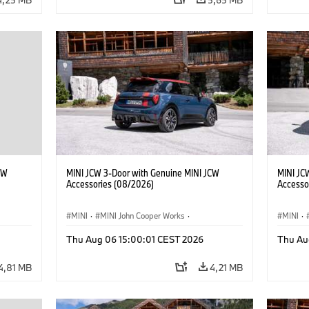
CW
MINI JCW 3-Door with Genuine MINI JCW
MINI JC
Accessories (08/2026)
Accesso
MINI
·
MINI John Cooper Works
·
MINI
·
John Cooper Works
·
John C
Thu Aug 06 15:00:01 CEST 2026
Thu Au
Προαιρετικός εξοπλισμός, αξεσουάρ
Προαιρε
4,81 MB
4,21 MB