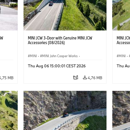
CW
MINI JCW 3-Door with Genuine MINI JCW
MINI JC
Accessories (08/2026)
Accesso
MINI
·
MINI John Cooper Works
·
MINI
·
John Cooper Works
·
John C
Thu Aug 06 15:00:01 CEST 2026
Thu Au
Προαιρετικός εξοπλισμός, αξεσουάρ
Προαιρε
5,75 MB
4,76 MB