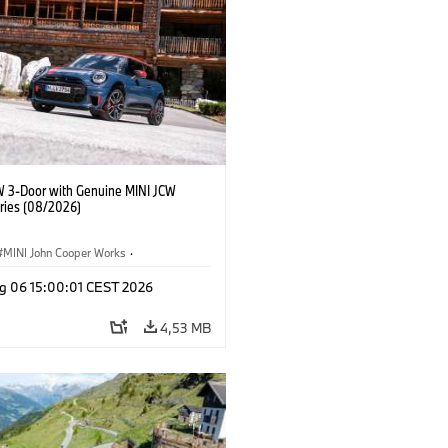
W 3-Door with Genuine MINI JCW
ries (08/2026)
MINI John Cooper Works
·
ooper Works
·
g 06 15:00:01 CEST 2026
τικός εξοπλισμός, αξεσουάρ
4,53 MB