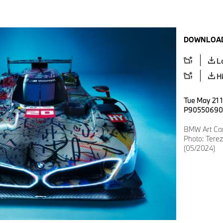
DOWNLOAD
L
H
Tue May 21 
P90550690
BMW Art Car 
Photo: Ter
(05/2024)