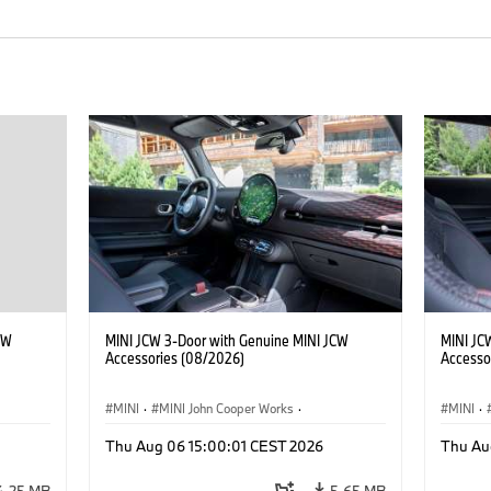
CW
MINI JCW 3-Door with Genuine MINI JCW
MINI JC
Accessories (08/2026)
Accesso
MINI
·
MINI John Cooper Works
·
MINI
·
John Cooper Works
·
John C
Thu Aug 06 15:00:01 CEST 2026
Thu Au
Προαιρετικός εξοπλισμός, αξεσουάρ
Προαιρε
4,25 MB
5,65 MB