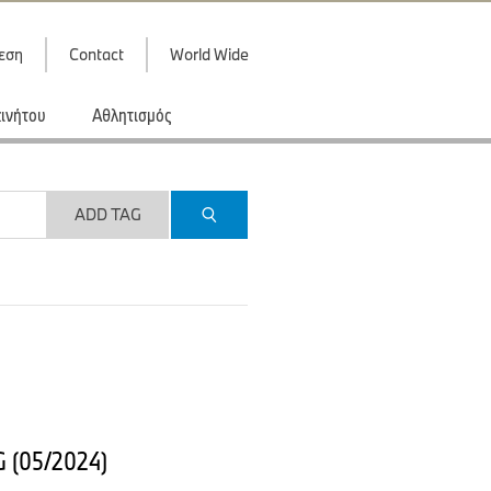
εση
Contact
World Wide
κινήτου
Αθλητισμός
ADD TAG
G (05/2024)