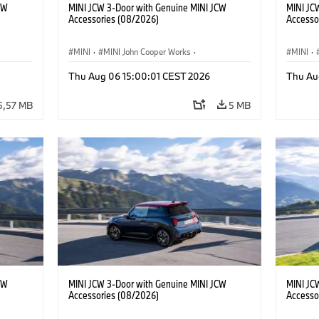
CW
MINI JCW 3-Door with Genuine MINI JCW
MINI JC
Accessories (08/2026)
Accesso
MINI
·
MINI John Cooper Works
·
MINI
·
John Cooper Works
·
John C
Thu Aug 06 15:00:01 CEST 2026
Thu Au
Προαιρετικός εξοπλισμός, αξεσουάρ
Προαιρε
5,57 MB
5 MB
CW
MINI JCW 3-Door with Genuine MINI JCW
MINI JC
Accessories (08/2026)
Accesso