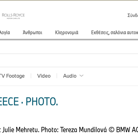
Σύνδ
λογία
Άνθρωποι
Κληρονομιά
Εκθέσεις, σαλόνια αυτο
TV Footage
Video
Audio
ECE · PHOTO.
t Julie Mehretu. Photo: Tereza Mundilová © BMW A