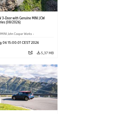
W 3-Door with Genuine MINI JCW
ries (08/2026)
MINI John Cooper Works
·
ooper Works
·
g 06 15:00:01 CEST 2026
τικός εξοπλισμός, αξεσουάρ
5,37 MB