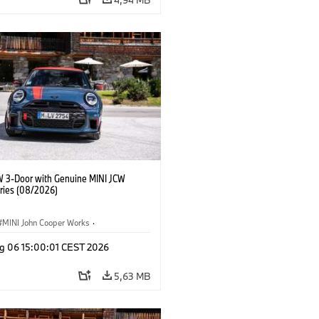
W 3-Door with Genuine MINI JCW
ries (08/2026)
MINI John Cooper Works
·
ooper Works
·
g 06 15:00:01 CEST 2026
τικός εξοπλισμός, αξεσουάρ
5,63 MB