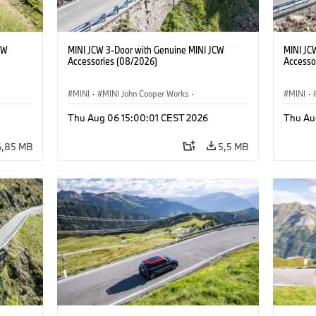
CW
MINI JCW 3-Door with Genuine MINI JCW
MINI JC
Accessories (08/2026)
Accesso
MINI
·
MINI John Cooper Works
·
MINI
·
John Cooper Works
·
John C
Thu Aug 06 15:00:01 CEST 2026
Thu Au
Προαιρετικός εξοπλισμός, αξεσουάρ
Προαιρε
4,85 MB
5,5 MB