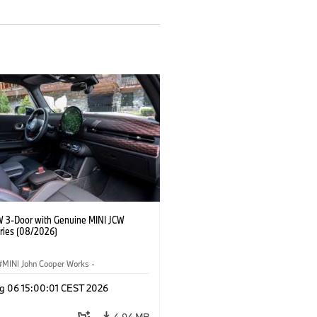
W 3-Door with Genuine MINI JCW
ries (08/2026)
MINI John Cooper Works
·
ooper Works
·
g 06 15:00:01 CEST 2026
τικός εξοπλισμός, αξεσουάρ
4,94 MB