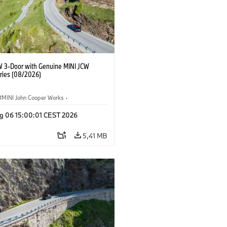
W 3-Door with Genuine MINI JCW
ries (08/2026)
MINI John Cooper Works
·
ooper Works
·
g 06 15:00:01 CEST 2026
τικός εξοπλισμός, αξεσουάρ
5,41 MB