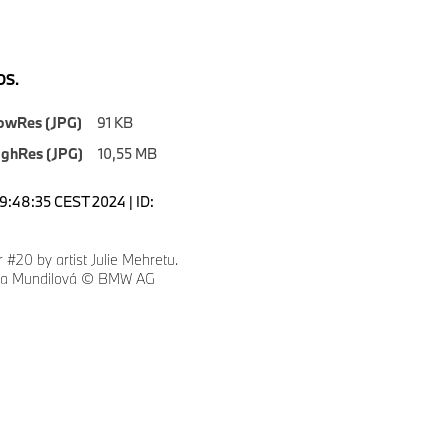
S.
owRes (JPG)
91 KB
ighRes (JPG)
10,55 MB
19:48:35 CEST 2024 | ID:
#20 by artist Julie Mehretu.
eza Mundilová © BMW AG