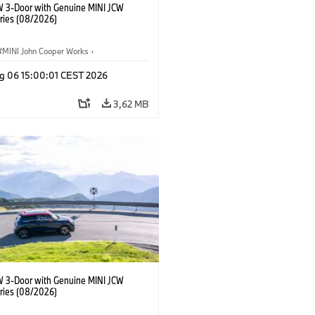
W 3-Door with Genuine MINI JCW
ries (08/2026)
MINI John Cooper Works
·
ooper Works
·
g 06 15:00:01 CEST 2026
τικός εξοπλισμός, αξεσουάρ
3,62 MB
W 3-Door with Genuine MINI JCW
ries (08/2026)