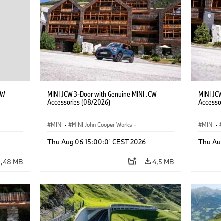
CW
MINI JCW 3-Door with Genuine MINI JCW
MINI JC
Accessories (08/2026)
Accesso
MINI
·
MINI John Cooper Works
·
MINI
·
John Cooper Works
·
John C
Thu Aug 06 15:00:01 CEST 2026
Thu Au
Προαιρετικός εξοπλισμός, αξεσουάρ
Προαιρε
5,48 MB
4,5 MB