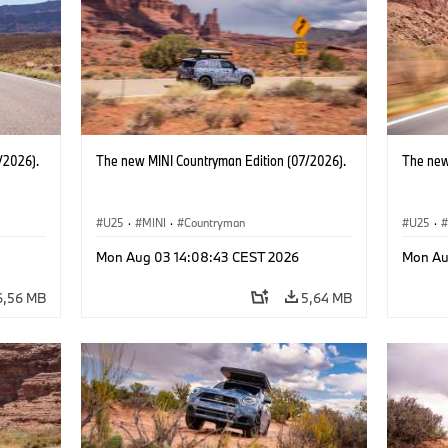
/2026).
The new MINI Countryman Edition (07/2026).
The new
U25
·
MINI
·
Countryman
U25
·
Mon Aug 03 14:08:43 CEST 2026
Mon Au
6,56 MB
5,64 MB