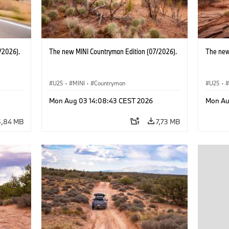
/2026).
The new MINI Countryman Edition (07/2026).
The new
U25
·
MINI
·
Countryman
U25
·
Mon Aug 03 14:08:43 CEST 2026
Mon Au
5,84 MB
7,73 MB