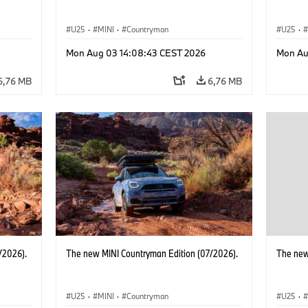
U25
·
MINI
·
Countryman
U25
·
Mon Aug 03 14:08:43 CEST 2026
Mon Au
6,76 MB
6,76 MB
/2026).
The new MINI Countryman Edition (07/2026).
The new
U25
·
MINI
·
Countryman
U25
·