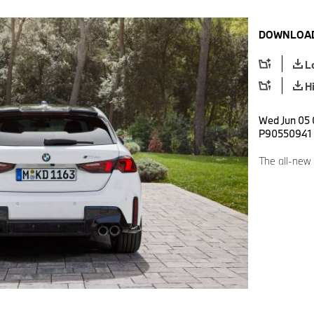
DOWNLOAD
L
H
Wed Jun 05 
P90550941
The all-new