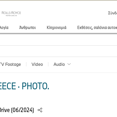
Σύνδ
λογία
Άνθρωποι
Κληρονομιά
Εκθέσεις, σαλόνια αυτο
TV Footage
Video
Audio
ECE · PHOTO.
rive (06/2024)