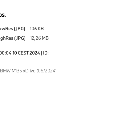
S.
owRes (JPG)
106 KB
ighRes (JPG)
12,26 MB
00:04:10 CEST 2024 | ID:
 BMW M135 xDrive (06/2024)