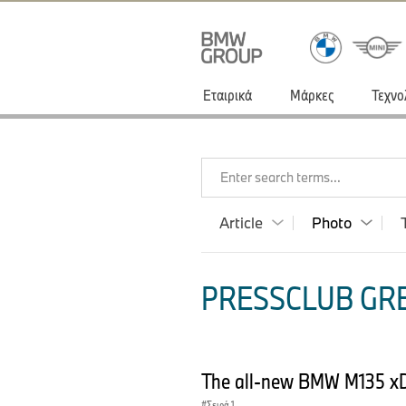
Εταιρικά
Μάρκες
Τεχνο
Enter search terms...
Article
Photo
PRESSCLUB GRE
The all-new BMW M135 xD
Σειρά 1