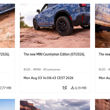
/2026).
The new MINI Countryman Edition (07/2026).
The new
U25
·
MINI
·
Countryman
U25
·
Mon Aug 03 14:08:43 CEST 2026
Mon Au
7,77 MB
6,19 MB