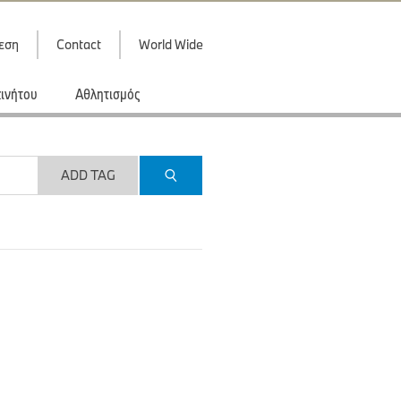
εση
Contact
World Wide
κινήτου
Αθλητισμός
ADD TAG