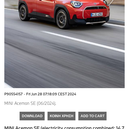
P90554157
·
Fri Jun 28 07:18:09 CEST 2024
MINI Aceman SE (06/2024).
DOWNLOAD
ΚΟΙΝΉ ΧΡΉΣΗ
ADD TO CART
MINI Aceman SE (electricity consumption combined: 14,7