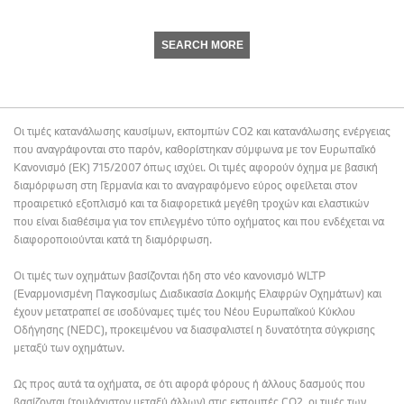
SEARCH MORE
Οι τιμές κατανάλωσης καυσίμων, εκπομπών CO2 και κατανάλωσης ενέργειας
που αναγράφονται στο παρόν, καθορίστηκαν σύμφωνα με τον Ευρωπαϊκό
Κανονισμό (ΕΚ) 715/2007 όπως ισχύει. Οι τιμές αφορούν όχημα με βασική
διαμόρφωση στη Γερμανία και το αναγραφόμενο εύρος οφείλεται στον
προαιρετικό εξοπλισμό και τα διαφορετικά μεγέθη τροχών και ελαστικών
που είναι διαθέσιμα για τον επιλεγμένο τύπο οχήματος και που ενδέχεται να
διαφοροποιούνται κατά τη διαμόρφωση.
Οι τιμές των οχημάτων βασίζονται ήδη στο νέο κανονισμό WLTP
(Εναρμονισμένη Παγκοσμίως Διαδικασία Δοκιμής Ελαφρών Οχημάτων) και
έχουν μετατραπεί σε ισοδύναμες τιμές του Νέου Ευρωπαϊκού Κύκλου
Οδήγησης (NEDC), προκειμένου να διασφαλιστεί η δυνατότητα σύγκρισης
μεταξύ των οχημάτων.
Ως προς αυτά τα οχήματα, σε ότι αφορά φόρους ή άλλους δασμούς που
βασίζονται (τουλάχιστον μεταξύ άλλων) στις εκπομπές CO2, οι τιμές των