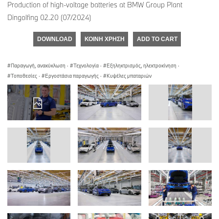
Production of high-voltage batteries at BMW Group Plant
Dingolfing 02.20 (07/2024)
DOWNLOAD
ΚΟΙΝΉ ΧΡΉΣΗ
ADD TO CART
Παραγωγή, ανακύκλωση
·
Τεχνολογία
·
Εξηληκτρισμός, ηλεκτροκίνηση
·
Τοποθεσίες
·
Εργοστάσια παραγωγής
·
Κυψέλες μπαταριών