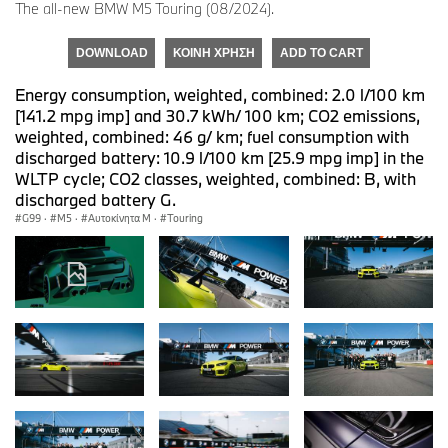
The all-new BMW M5 Touring (08/2024).
DOWNLOAD
ΚΟΙΝΉ ΧΡΉΣΗ
ADD TO CART
Energy consumption, weighted, combined: 2.0 l/100 km
[141.2 mpg imp] and 30.7 kWh/ 100 km; CO2 emissions,
weighted, combined: 46 g/ km; fuel consumption with
discharged battery: 10.9 l/100 km [25.9 mpg imp] in the
WLTP cycle; CO2 classes, weighted, combined: B, with
discharged battery G.
G99
·
M5
·
Αυτοκίνητα M
·
Touring