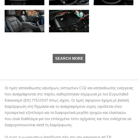
SEARCH MORE
Οι τιμές κατανάλωσης καυσίμων, εκπομπών CO2 και κατανάλωσης ενέργειας
που αναγράφονται στο παρόν, καθορίστηκαν σύμφωνα με τον Ευρωπαϊκό
Κανονισμό (ΕΚ) 715/2007 όπως ισχύει. Οι τιμές αφορούν όχημα με βασική
διαμόρφωση στη Γερμανία και το αναγραφόμενο εύρος οφείλεται στον
προαιρετικό εξοπλισμό και τα διαφορετικά μεγέθη τροχών και ελαστικών
που είναι διαθέσιμα για τον επιλεγμένο τύπο οχήματος και που ενδέχεται να
διαφοροποιούνται κατά τη διαμόρφωση.
Οι τιμές των οχημάτων βασίζονται ήδη στο νέο κανονισμό WLTP