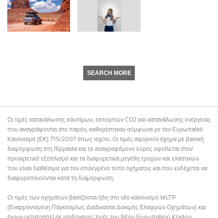
SEARCH MORE
Οι τιμές κατανάλωσης καυσίμων, εκπομπών CO2 και κατανάλωσης ενέργειας
που αναγράφονται στο παρόν, καθορίστηκαν σύμφωνα με τον Ευρωπαϊκό
Κανονισμό (ΕΚ) 715/2007 όπως ισχύει. Οι τιμές αφορούν όχημα με βασική
διαμόρφωση στη Γερμανία και το αναγραφόμενο εύρος οφείλεται στον
προαιρετικό εξοπλισμό και τα διαφορετικά μεγέθη τροχών και ελαστικών
που είναι διαθέσιμα για τον επιλεγμένο τύπο οχήματος και που ενδέχεται να
διαφοροποιούνται κατά τη διαμόρφωση.
Οι τιμές των οχημάτων βασίζονται ήδη στο νέο κανονισμό WLTP
(Εναρμονισμένη Παγκοσμίως Διαδικασία Δοκιμής Ελαφρών Οχημάτων) και
έχουν μετατραπεί σε ισοδύναμες τιμές του Νέου Ευρωπαϊκού Κύκλου