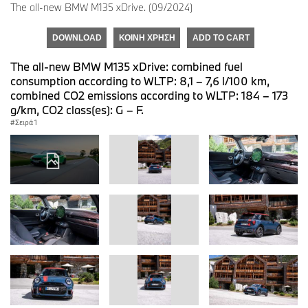
The all-new BMW M135 xDrive. (09/2024)
DOWNLOAD
ΚΟΙΝΉ ΧΡΉΣΗ
ADD TO CART
The all-new BMW M135 xDrive: combined fuel
consumption according to WLTP: 8,1 – 7,6 l/100 km,
combined CO2 emissions according to WLTP: 184 – 173
g/km, CO2 class(es): G – F.
Σειρά 1