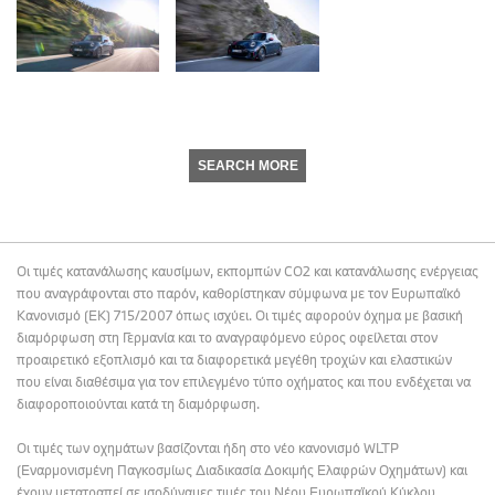
SEARCH MORE
Οι τιμές κατανάλωσης καυσίμων, εκπομπών CO2 και κατανάλωσης ενέργειας
που αναγράφονται στο παρόν, καθορίστηκαν σύμφωνα με τον Ευρωπαϊκό
Κανονισμό (ΕΚ) 715/2007 όπως ισχύει. Οι τιμές αφορούν όχημα με βασική
διαμόρφωση στη Γερμανία και το αναγραφόμενο εύρος οφείλεται στον
προαιρετικό εξοπλισμό και τα διαφορετικά μεγέθη τροχών και ελαστικών
που είναι διαθέσιμα για τον επιλεγμένο τύπο οχήματος και που ενδέχεται να
διαφοροποιούνται κατά τη διαμόρφωση.
Οι τιμές των οχημάτων βασίζονται ήδη στο νέο κανονισμό WLTP
(Εναρμονισμένη Παγκοσμίως Διαδικασία Δοκιμής Ελαφρών Οχημάτων) και
έχουν μετατραπεί σε ισοδύναμες τιμές του Νέου Ευρωπαϊκού Κύκλου