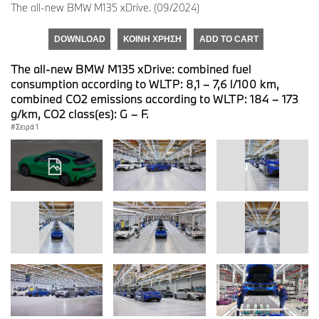
The all-new BMW M135 xDrive. (09/2024)
DOWNLOAD
ΚΟΙΝΉ ΧΡΉΣΗ
ADD TO CART
The all-new BMW M135 xDrive: combined fuel
consumption according to WLTP: 8,1 – 7,6 l/100 km,
combined CO2 emissions according to WLTP: 184 – 173
g/km, CO2 class(es): G – F.
Σειρά 1