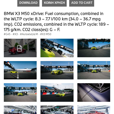
DOWNLOAD
ΚΟΙΝΉ ΧΡΉΣΗ
ADD TO CART
BMW X3 M50 xDrive: Fuel consumption, combined in
the WLTP cycle: 8.3 – 7.7 l/100 km (34.0 – 36.7 mpg
imp). CO2 emissions, combined in the WLTP cycle: 189 –
175 g/km. CO2 class(es): G – F.
G45
·
X3
·
Αυτοκίνητα M
·
X3 M50