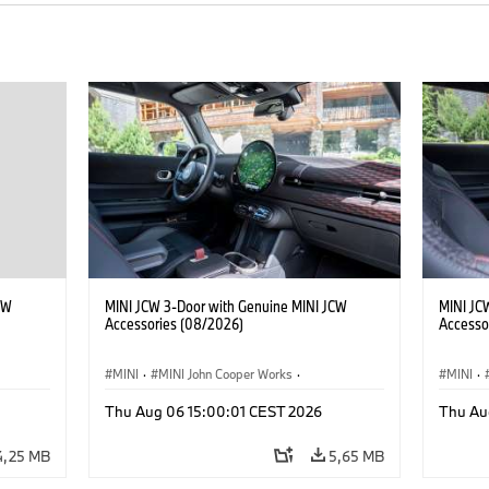
CW
MINI JCW 3-Door with Genuine MINI JCW
MINI JC
Accessories (08/2026)
Accesso
MINI
·
MINI John Cooper Works
·
MINI
·
John Cooper Works
·
John C
Thu Aug 06 15:00:01 CEST 2026
Thu Au
Προαιρετικός εξοπλισμός, αξεσουάρ
Προαιρε
4,25 MB
5,65 MB