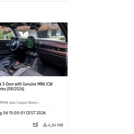
W 3-Door with Genuine MINI JCW
ries (08/2026)
MINI John Cooper Works
·
ooper Works
·
g 06 15:00:01 CEST 2026
τικός εξοπλισμός, αξεσουάρ
4,94 MB