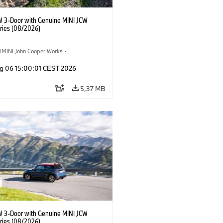
W 3-Door with Genuine MINI JCW
ries (08/2026)
MINI John Cooper Works
·
ooper Works
·
g 06 15:00:01 CEST 2026
τικός εξοπλισμός, αξεσουάρ
5,37 MB
W 3-Door with Genuine MINI JCW
ries (08/2026)