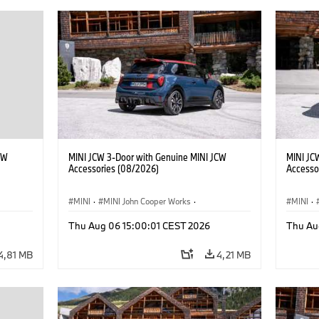
CW
MINI JCW 3-Door with Genuine MINI JCW
MINI JC
Accessories (08/2026)
Accesso
MINI
·
MINI John Cooper Works
·
MINI
·
John Cooper Works
·
John C
Thu Aug 06 15:00:01 CEST 2026
Thu Au
Προαιρετικός εξοπλισμός, αξεσουάρ
Προαιρε
4,81 MB
4,21 MB