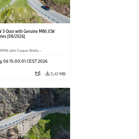
W 3-Door with Genuine MINI JCW
ries (08/2026)
MINI John Cooper Works
·
ooper Works
·
g 06 15:00:01 CEST 2026
τικός εξοπλισμός, αξεσουάρ
5,41 MB