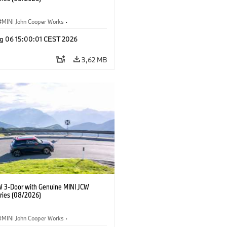
MINI John Cooper Works
·
ooper Works
·
g 06 15:00:01 CEST 2026
τικός εξοπλισμός, αξεσουάρ
3,62 MB
W 3-Door with Genuine MINI JCW
ries (08/2026)
MINI John Cooper Works
·