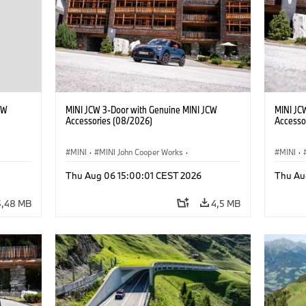
CW
MINI JCW 3-Door with Genuine MINI JCW
MINI JC
Accessories (08/2026)
Accesso
MINI
·
MINI John Cooper Works
·
MINI
·
John Cooper Works
·
John C
Thu Aug 06 15:00:01 CEST 2026
Thu Au
Προαιρετικός εξοπλισμός, αξεσουάρ
Προαιρε
5,48 MB
4,5 MB