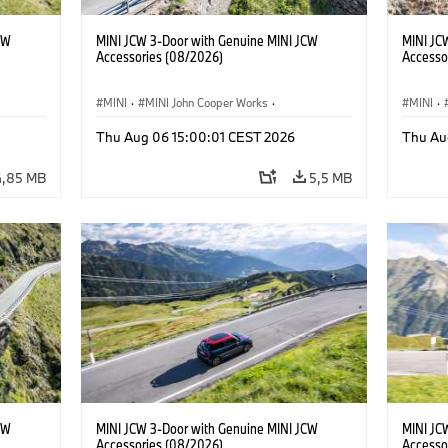
CW
MINI JCW 3-Door with Genuine MINI JCW
MINI JC
Accessories (08/2026)
Accesso
MINI
·
MINI John Cooper Works
·
MINI
·
John Cooper Works
·
John C
Thu Aug 06 15:00:01 CEST 2026
Thu Au
Προαιρετικός εξοπλισμός, αξεσουάρ
Προαιρε
4,85 MB
5,5 MB
CW
MINI JCW 3-Door with Genuine MINI JCW
MINI JC
Accessories (08/2026)
Accesso