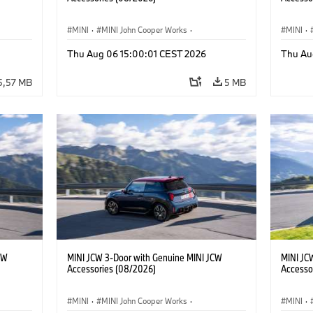
MINI
·
MINI John Cooper Works
·
MINI
·
John Cooper Works
·
John C
Thu Aug 06 15:00:01 CEST 2026
Thu Au
Προαιρετικός εξοπλισμός, αξεσουάρ
Προαιρε
5,57 MB
5 MB
CW
MINI JCW 3-Door with Genuine MINI JCW
MINI JC
Accessories (08/2026)
Accesso
MINI
·
MINI John Cooper Works
·
MINI
·