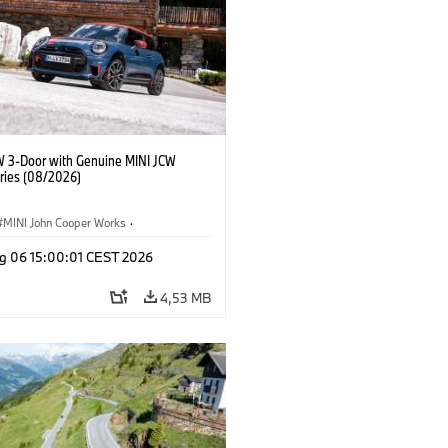
W 3-Door with Genuine MINI JCW
ries (08/2026)
MINI John Cooper Works
·
ooper Works
·
g 06 15:00:01 CEST 2026
τικός εξοπλισμός, αξεσουάρ
4,53 MB