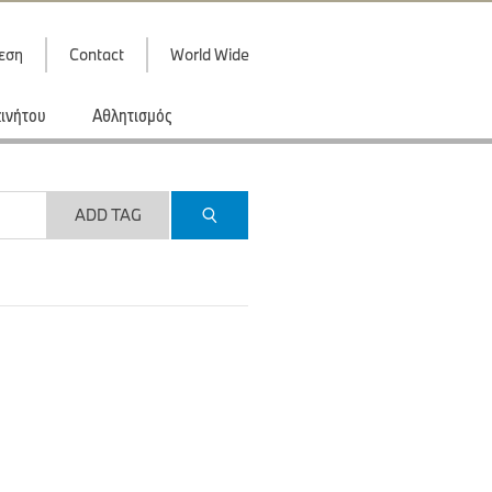
εση
Contact
World Wide
κινήτου
Αθλητισμός
ADD TAG