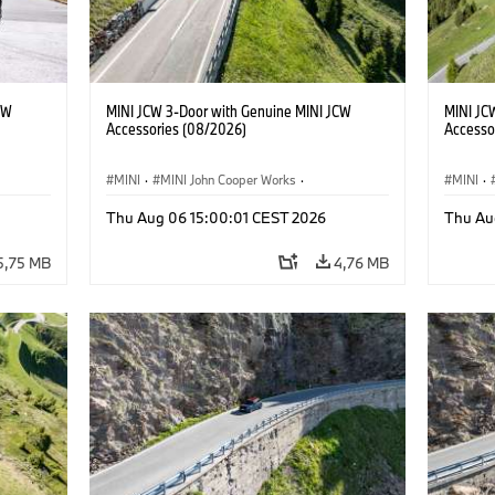
CW
MINI JCW 3-Door with Genuine MINI JCW
MINI JC
Accessories (08/2026)
Accesso
MINI
·
MINI John Cooper Works
·
MINI
·
John Cooper Works
·
John C
Thu Aug 06 15:00:01 CEST 2026
Thu Au
Προαιρετικός εξοπλισμός, αξεσουάρ
Προαιρε
5,75 MB
4,76 MB