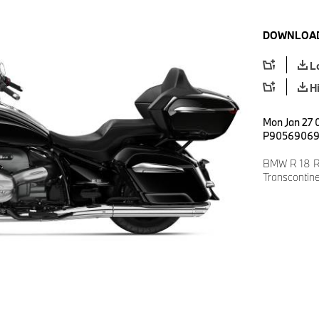
DOWNLOAD
L
H
Mon Jan 27 
P9056906
BMW R 18 Ro
Transcontin