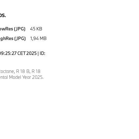
S.
owRes (JPG)
45 KB
ighRes (JPG)
1,94 MB
09:25:27 CET 2025 | ID:
9
ctane, R 18 B, R 18
ental Model Year 2025.