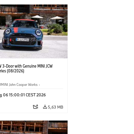
W 3-Door with Genuine MINI JCW
ries (08/2026)
MINI John Cooper Works
·
ooper Works
·
g 06 15:00:01 CEST 2026
τικός εξοπλισμός, αξεσουάρ
5,63 MB