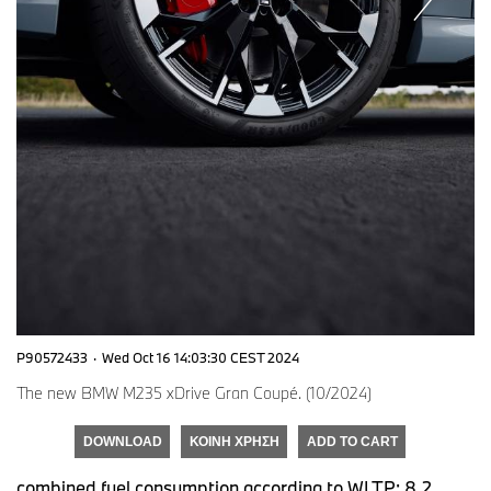
P90572433
·
Wed Oct 16 14:03:30 CEST 2024
The new BMW M235 xDrive Gran Coupé. (10/2024)
DOWNLOAD
ΚΟΙΝΉ ΧΡΉΣΗ
ADD TO CART
combined fuel consumption according to WLTP: 8.2