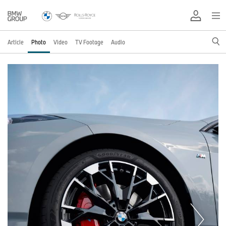
Article
Photo
Video
TV Footage
Audio