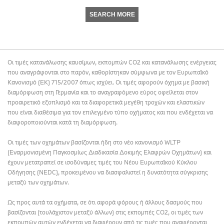
SEARCH MORE
Οι τιμές κατανάλωσης καυσίμων, εκπομπών CO2 και κατανάλωσης ενέργειας
που αναγράφονται στο παρόν, καθορίστηκαν σύμφωνα με τον Ευρωπαϊκό
Κανονισμό (ΕΚ) 715/2007 όπως ισχύει. Οι τιμές αφορούν όχημα με βασική
διαμόρφωση στη Γερμανία και το αναγραφόμενο εύρος οφείλεται στον
προαιρετικό εξοπλισμό και τα διαφορετικά μεγέθη τροχών και ελαστικών
που είναι διαθέσιμα για τον επιλεγμένο τύπο οχήματος και που ενδέχεται να
διαφοροποιούνται κατά τη διαμόρφωση.
Οι τιμές των οχημάτων βασίζονται ήδη στο νέο κανονισμό WLTP
(Εναρμονισμένη Παγκοσμίως Διαδικασία Δοκιμής Ελαφρών Οχημάτων) και
έχουν μετατραπεί σε ισοδύναμες τιμές του Νέου Ευρωπαϊκού Κύκλου
Οδήγησης (NEDC), προκειμένου να διασφαλιστεί η δυνατότητα σύγκρισης
μεταξύ των οχημάτων.
Ως προς αυτά τα οχήματα, σε ότι αφορά φόρους ή άλλους δασμούς που
βασίζονται (τουλάχιστον μεταξύ άλλων) στις εκπομπές CO2, οι τιμές των
εκπομπών αυτών ενδέχεται να διαφέρουν από τις τιμές που αναφέρονται