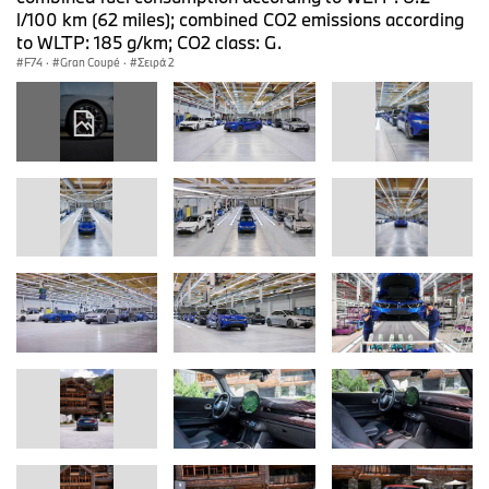
l/100 km (62 miles); combined CO2 emissions according
to WLTP: 185 g/km; CO2 class: G.
F74
·
Gran Coupé
·
Σειρά 2