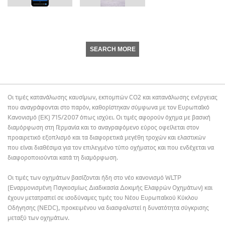
SEARCH MORE
Οι τιμές κατανάλωσης καυσίμων, εκπομπών CO2 και κατανάλωσης ενέργειας
που αναγράφονται στο παρόν, καθορίστηκαν σύμφωνα με τον Ευρωπαϊκό
Κανονισμό (ΕΚ) 715/2007 όπως ισχύει. Οι τιμές αφορούν όχημα με βασική
διαμόρφωση στη Γερμανία και το αναγραφόμενο εύρος οφείλεται στον
προαιρετικό εξοπλισμό και τα διαφορετικά μεγέθη τροχών και ελαστικών
που είναι διαθέσιμα για τον επιλεγμένο τύπο οχήματος και που ενδέχεται να
διαφοροποιούνται κατά τη διαμόρφωση.
Οι τιμές των οχημάτων βασίζονται ήδη στο νέο κανονισμό WLTP
(Εναρμονισμένη Παγκοσμίως Διαδικασία Δοκιμής Ελαφρών Οχημάτων) και
έχουν μετατραπεί σε ισοδύναμες τιμές του Νέου Ευρωπαϊκού Κύκλου
Οδήγησης (NEDC), προκειμένου να διασφαλιστεί η δυνατότητα σύγκρισης
μεταξύ των οχημάτων.