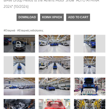
BMW Group Hellas at the Athens Motor Show “AUTO ATHINA
2024” (10/2024)
DOWNLOAD
ΚΟΙΝΉ ΧΡΉΣΗ
ADD TO CART
Εταιρικά
·
Εταιρικές εκδηλώσεις