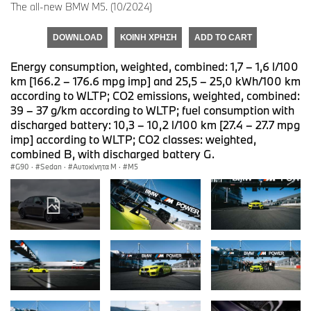
The all-new BMW M5. (10/2024)
DOWNLOAD
ΚΟΙΝΉ ΧΡΉΣΗ
ADD TO CART
Energy consumption, weighted, combined: 1,7 – 1,6 l/100
km [166.2 – 176.6 mpg imp] and 25,5 – 25,0 kWh/100 km
according to WLTP; CO2 emissions, weighted, combined:
39 – 37 g/km according to WLTP; fuel consumption with
discharged battery: 10,3 – 10,2 l/100 km [27.4 – 27.7 mpg
imp] according to WLTP; CO2 classes: weighted,
combined B, with discharged battery G.
G90
·
Sedan
·
Αυτοκίνητα M
·
M5