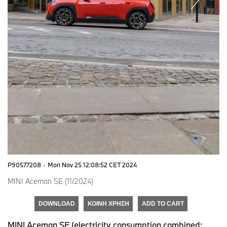
P90577208
·
Mon Nov 25 12:08:52 CET 2024
MINI Aceman SE (11/2024)
DOWNLOAD
ΚΟΙΝΉ ΧΡΉΣΗ
ADD TO CART
MINI Aceman SE (electricity consumption combined: