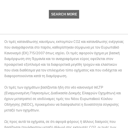
SEARCH MORE
Οι τιμές κατανάλωσης καυσίμων, εκπομπών CO2 και κατανάλωσης ενέργειας
που αναγράφονται στο παρόν, καθορίστηκαν σύμφωνα με τον Ευρωπαϊκό
Κανονισμό (ΕΚ) 715/2007 όπως ισχύει. Οι τιμές αφορούν όχημα με βασική
διαμόρφωση στη Γερμανία και το αναγραφόμενο εύρος οφείλεται στον
προαιρετικό εξοπλισμό και τα διαφορετικά μεγέθη τροχών και ελαστικών
που είναι διαθέσιμα για τον επιλεγμένο τύπο οχήματος και που ενδέχεται να
διαφοροποιούνται κατά τη διαμόρφωση.
Οι τιμές των οχημάτων βασίζονται ήδη στο νέο κανονισμό WLTP
(Εναρμονισμένη Παγκοσμίως Διαδικασία Δοκιμής Ελαφρών Οχημάτων) και
έχουν μετατραπεί σε ισοδύναμες τιμές του Νέου Ευρωπαϊκού Κύκλου
Οδήγησης (NEDC), προκειμένου να διασφαλιστεί η δυνατότητα σύγκρισης
μεταξύ των οχημάτων.
Ως προς αυτά τα οχήματα, σε ότι αφορά φόρους ή άλλους δασμούς που
βασίζονται (τουλάχιστον μεταξύ άλλων) στις εκπομπές CO2, οι τιμές των