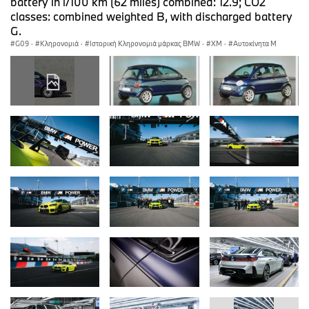
battery in l/100 km (62 miles) combined: 12.9; CO2
classes: combined weighted B, with discharged battery
G.
G09
·
Κληρονομιά
·
Ιστορική Κληρονομιά μάρκας BMW
·
XM
·
Αυτοκίνητα M