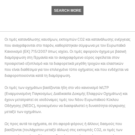
SEARCH MORE
Οι τιμές κατανάλωσης καυσίμων, εκπομπών CO2 και κατανάλωσης ενέργειας
που αναγράφονται στο παρόν, καθορίστηκαν σύμφωνα με τον Ευρωπαϊκό
Κανονισμό (ΕΚ) 715/2007 όπως ισχύει. Οι τιμές αφορούν όχημα με βασική
διαμόρφωση στη Γερμανία και το αναγραφόμενο εύρος οφείλεται στον
προαιρετικό εξοπλισμό και τα διαφορετικά μεγέθη τροχών και ελαστικών
που είναι διαθέσιμα για τον επιλεγμένο τύπο οχήματος και που ενδέχεται να
διαφοροποιούνται κατά τη διαμόρφωση.
Οι τιμές των οχημάτων βασίζονται ήδη στο νέο κανονισμό WLTP
(Εναρμονισμένη Παγκοσμίως Διαδικασία Δοκιμής Ελαφρών Οχημάτων) και
έχουν μετατραπεί σε ισοδύναμες τιμές του Νέου Ευρωπαϊκού Κύκλου
Οδήγησης (NEDC), προκειμένου να διασφαλιστεί η δυνατότητα σύγκρισης
μεταξύ των οχημάτων.
Ως προς αυτά τα οχήματα, σε ότι αφορά φόρους ή άλλους δασμούς που
βασίζονται (τουλάχιστον μεταξύ άλλων) στις εκπομπές CO2, οι τιμές των