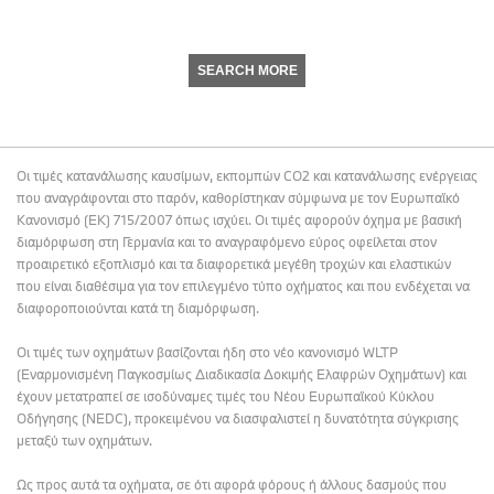
SEARCH MORE
Οι τιμές κατανάλωσης καυσίμων, εκπομπών CO2 και κατανάλωσης ενέργειας
που αναγράφονται στο παρόν, καθορίστηκαν σύμφωνα με τον Ευρωπαϊκό
Κανονισμό (ΕΚ) 715/2007 όπως ισχύει. Οι τιμές αφορούν όχημα με βασική
διαμόρφωση στη Γερμανία και το αναγραφόμενο εύρος οφείλεται στον
προαιρετικό εξοπλισμό και τα διαφορετικά μεγέθη τροχών και ελαστικών
που είναι διαθέσιμα για τον επιλεγμένο τύπο οχήματος και που ενδέχεται να
διαφοροποιούνται κατά τη διαμόρφωση.
Οι τιμές των οχημάτων βασίζονται ήδη στο νέο κανονισμό WLTP
(Εναρμονισμένη Παγκοσμίως Διαδικασία Δοκιμής Ελαφρών Οχημάτων) και
έχουν μετατραπεί σε ισοδύναμες τιμές του Νέου Ευρωπαϊκού Κύκλου
Οδήγησης (NEDC), προκειμένου να διασφαλιστεί η δυνατότητα σύγκρισης
μεταξύ των οχημάτων.
Ως προς αυτά τα οχήματα, σε ότι αφορά φόρους ή άλλους δασμούς που