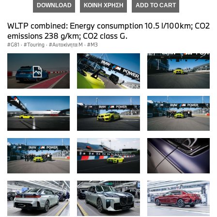
DOWNLOAD
ΚΟΙΝΉ ΧΡΉΣΗ
ADD TO CART
WLTP combined: Energy consumption 10.5 l/100km; CO2
emissions 238 g/km; CO2 class G.
G81
·
Touring
·
Αυτοκίνητα M
·
M3