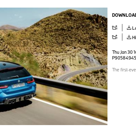
DOWNLOAD
L
H
Thu Jan 30 1
P9058494
The first-e