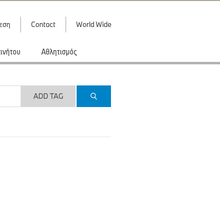
εση
Contact
World Wide
κινήτου
Αθλητισμός
ADD TAG