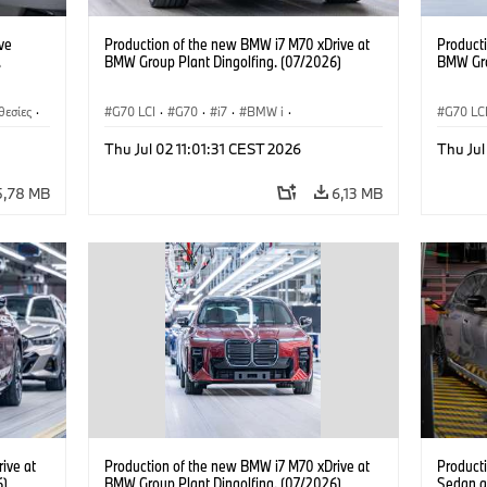
ve
Production of the new BMW i7 M70 xDrive at
Product
.
BMW Group Plant Dingolfing. (07/2026)
BMW Gro
θεσίες
·
G70 LCI
·
G70
·
i7
·
BMW i
·
G70 LC
ρά 7
·
Αυτοκίνητα M
·
i7 M70
·
Αυτοκί
Thu Jul 02 11:01:31 CEST 2026
Thu Jul
Εργοστάσια παραγωγής
·
Τοποθεσίες
Εργοστ
5,78 MB
6,13 MB
ive at
Production of the new BMW i7 M70 xDrive at
Product
6)
BMW Group Plant Dingolfing. (07/2026)
Sedan a