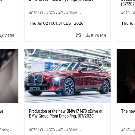
(07/202
G70 LCI
·
G70
·
i7
·
BMW i
·
G70
·
Αυτοκίνητα M
·
i7 M70
·
Αυτοκί
Thu Jul 02 11:01:31 CEST 2026
Thu Jul
Εργοστάσια παραγωγής
·
Τοποθεσίες
BMW
6,07 MB
8,75 MB
ve
Production of the new BMW i7 M70 xDrive at
The new
.
BMW Group Plant Dingolfing. (07/2026)
θεσίες
·
G70 LCI
·
G70
·
i7
·
BMW i
·
G65
·