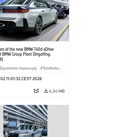
ion of the new BMW 740d xDrive
t BMW Group Plant Dingolfing.
6)
Εργοστάσια παραγωγής
·
Τοποθεσίες
·
νητα M
·
i7 M70
·
740d
·
Σειρά 7
·
 02 11:01:32 CEST 2026
4,34 MB