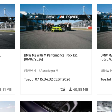
.
BMW M2 with M Performance Track Kit.
BMW M2 
(06/07/2026)
(06/07/
BMW M
·
Αυτοκίνητα M
BMW 
Tue Jul 07 15:34:32 CEST 2026
Tue Jul
5,61 MB
40,55 MB