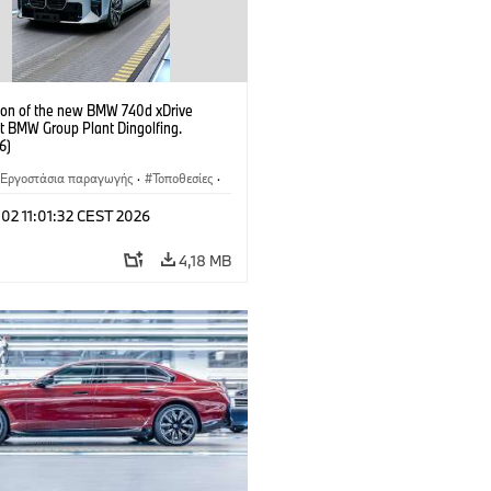
ion of the new BMW 740d xDrive
t BMW Group Plant Dingolfing.
6)
Εργοστάσια παραγωγής
·
Τοποθεσίες
·
νητα M
·
i7 M70
·
740d
·
Σειρά 7
·
 02 11:01:32 CEST 2026
4,18 MB