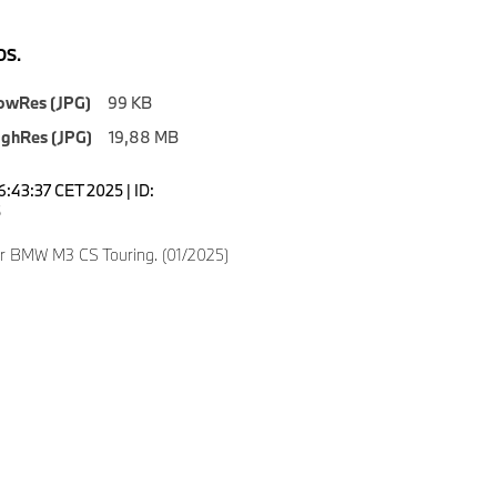
S.
owRes (JPG)
99 KB
ighRes (JPG)
19,88 MB
6:43:37 CET 2025 | ID:
5
ver BMW M3 CS Touring. (01/2025)