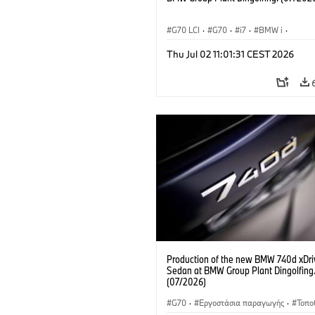
G70 LCI
·
G70
·
i7
·
BMW i
·
Αυτοκίνητα M
·
i7 M70
·
Thu Jul 02 11:01:31 CEST 2026
Εργοστάσια παραγωγής
·
Τοποθεσίες
Production of the new BMW 740d xDri
Sedan at BMW Group Plant Dingolfing
(07/2026)
G70
·
Εργοστάσια παραγωγής
·
Τοπο