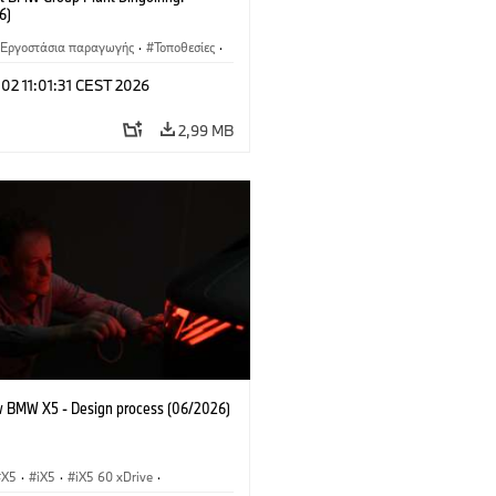
6)
Εργοστάσια παραγωγής
·
Τοποθεσίες
·
νητα M
·
i7 M70
·
740d
·
Σειρά 7
·
 02 11:01:31 CEST 2026
2,99 MB
 BMW X5 - Design process (06/2026)
X5
·
iX5
·
iX5 60 xDrive
·