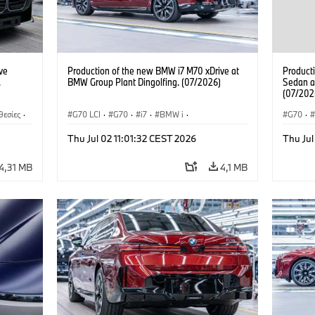
ve
Production of the new BMW i7 M70 xDrive at
Product
.
BMW Group Plant Dingolfing. (07/2026)
Sedan a
(07/202
θεσίες
·
G70 LCI
·
G70
·
i7
·
BMW i
·
G70
·
ρά 7
·
Αυτοκίνητα M
·
i7 M70
·
Αυτοκί
Thu Jul 02 11:01:32 CEST 2026
Thu Jul
Εργοστάσια παραγωγής
·
Τοποθεσίες
BMW
4,31 MB
4,1 MB