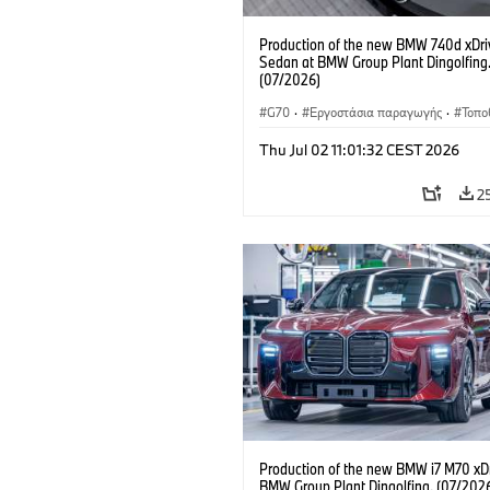
Production of the new BMW 740d xDri
Sedan at BMW Group Plant Dingolfing
(07/2026)
G70
·
Εργοστάσια παραγωγής
·
Τοπο
Αυτοκίνητα M
·
i7 M70
·
740d
·
Σει
Thu Jul 02 11:01:32 CEST 2026
BMW
2
Production of the new BMW i7 M70 xDr
BMW Group Plant Dingolfing. (07/202