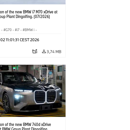
ion of the new BMW i7 M70 xDrive at
up Plant Dingolfing. (07/2026)
I
·
G70
·
i7
·
BMW i
·
νητα M
·
i7 M70
·
 02 11:01:31 CEST 2026
άσια παραγωγής
·
Τοποθεσίες
3,74 MB
ion of the new BMW 740d xDrive
t BMW Group Plant Dingolfing.