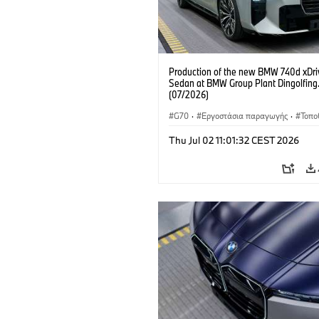
Production of the new BMW 740d xDri
Sedan at BMW Group Plant Dingolfing
(07/2026)
G70
·
Εργοστάσια παραγωγής
·
Τοπο
Αυτοκίνητα M
·
i7 M70
·
740d
·
Σει
Thu Jul 02 11:01:32 CEST 2026
BMW