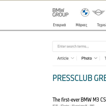
Εταιρικά
Μάρκες
Τεχνο
Enter search terms...
Article
Photo
PRESSCLUB GRE
The first-ever BMW M3 CS
G81
·
Touring
·
Αυτοκίνητα M
·
M3