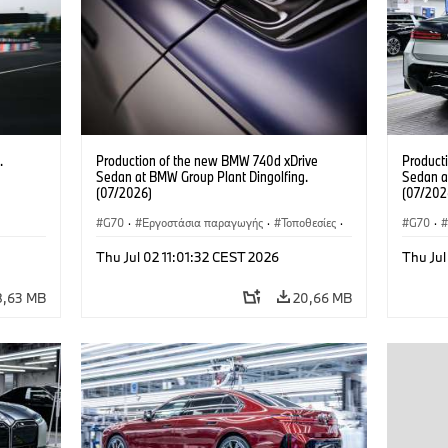
.
Production of the new BMW 740d xDrive
Product
Sedan at BMW Group Plant Dingolfing.
Sedan a
(07/2026)
(07/202
G70
·
Εργοστάσια παραγωγής
·
Τοποθεσίες
·
G70
·
Αυτοκίνητα M
·
i7 M70
·
740d
·
Σειρά 7
·
Αυτοκί
Thu Jul 02 11:01:32 CEST 2026
Thu Jul
BMW
BMW
8,63 MB
20,66 MB