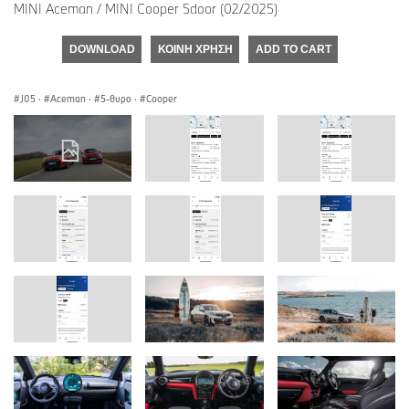
MINI Aceman / MINI Cooper 5door (02/2025)
DOWNLOAD
ΚΟΙΝΉ ΧΡΉΣΗ
ADD TO CART
J05
·
Aceman
·
5-θυρο
·
Cooper