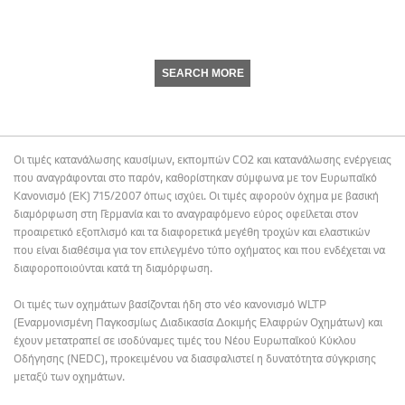
SEARCH MORE
Οι τιμές κατανάλωσης καυσίμων, εκπομπών CO2 και κατανάλωσης ενέργειας
που αναγράφονται στο παρόν, καθορίστηκαν σύμφωνα με τον Ευρωπαϊκό
Κανονισμό (ΕΚ) 715/2007 όπως ισχύει. Οι τιμές αφορούν όχημα με βασική
διαμόρφωση στη Γερμανία και το αναγραφόμενο εύρος οφείλεται στον
προαιρετικό εξοπλισμό και τα διαφορετικά μεγέθη τροχών και ελαστικών
που είναι διαθέσιμα για τον επιλεγμένο τύπο οχήματος και που ενδέχεται να
διαφοροποιούνται κατά τη διαμόρφωση.
Οι τιμές των οχημάτων βασίζονται ήδη στο νέο κανονισμό WLTP
(Εναρμονισμένη Παγκοσμίως Διαδικασία Δοκιμής Ελαφρών Οχημάτων) και
έχουν μετατραπεί σε ισοδύναμες τιμές του Νέου Ευρωπαϊκού Κύκλου
Οδήγησης (NEDC), προκειμένου να διασφαλιστεί η δυνατότητα σύγκρισης
μεταξύ των οχημάτων.