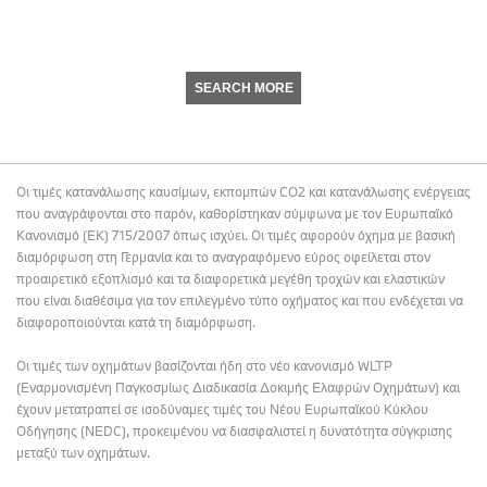
SEARCH MORE
Οι τιμές κατανάλωσης καυσίμων, εκπομπών CO2 και κατανάλωσης ενέργειας
που αναγράφονται στο παρόν, καθορίστηκαν σύμφωνα με τον Ευρωπαϊκό
Κανονισμό (ΕΚ) 715/2007 όπως ισχύει. Οι τιμές αφορούν όχημα με βασική
διαμόρφωση στη Γερμανία και το αναγραφόμενο εύρος οφείλεται στον
προαιρετικό εξοπλισμό και τα διαφορετικά μεγέθη τροχών και ελαστικών
που είναι διαθέσιμα για τον επιλεγμένο τύπο οχήματος και που ενδέχεται να
διαφοροποιούνται κατά τη διαμόρφωση.
Οι τιμές των οχημάτων βασίζονται ήδη στο νέο κανονισμό WLTP
(Εναρμονισμένη Παγκοσμίως Διαδικασία Δοκιμής Ελαφρών Οχημάτων) και
έχουν μετατραπεί σε ισοδύναμες τιμές του Νέου Ευρωπαϊκού Κύκλου
Οδήγησης (NEDC), προκειμένου να διασφαλιστεί η δυνατότητα σύγκρισης
μεταξύ των οχημάτων.