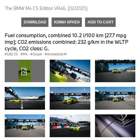
The BMW M4 CS Edition VR46. (02/2025)
DOWNLOAD
ΚΟΙΝΉ ΧΡΉΣΗ
ADD TO CART
Fuel consumption, combined 10.2 l/100 km [27.7 mpg
imp]; CO2 emissions combined: 232 g/km in the WLTP
cycle, CO2 class: G.
G82 CS
·
M4
·
Coupé
·
Αυτοκίνητα M